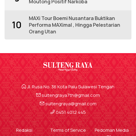
Moutong Positif Narkoba
MAXi Tour Boemi Nusantara Buktikan
10
Performa MAXimal , Hingga Pelestarian
Orang Utan
Jl. Rusa No. 36 Kota Palu Sulawesi Tengah
sultengraya7th@gmail.com
sultengraya@gmail.com
0451 4012 445
Redaksi
Terms of Service
Pedoman Media