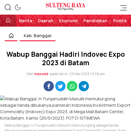
Perekat Rakyat Sulteng
Sulteng Raya
Berita
Daerah
Ekonomi
Pendidikan
Politik
Kab. Banggai
Wabup Banggai Hadiri Indovec Expo
2023 di Batam
Oleh
masweb
pada Senin, 29 Mei 2023 | 9:58 am
Wabup Banggai, H. Furqanuddin Masulili memukul gong sebagai tanda
dibukanya pameran Indonesia Investment Export Commodity (Indovec) Expo