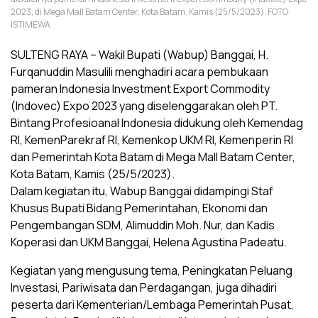
2023, di Mega Mall Batam Center, Kota Batam, Kamis (25/5/2023). FOTO:
ISTIMEWA
SULTENG RAYA – Wakil Bupati (Wabup) Banggai, H.
Furqanuddin Masulili menghadiri acara pembukaan
pameran Indonesia Investment Export Commodity
(Indovec) Expo 2023 yang diselenggarakan oleh PT.
Bintang Profesioanal Indonesia didukung oleh Kemendag
RI, KemenParekraf RI, Kemenkop UKM RI, Kemenperin RI
dan Pemerintah Kota Batam di Mega Mall Batam Center,
Kota Batam, Kamis (25/5/2023).
Dalam kegiatan itu, Wabup Banggai didampingi Staf
Khusus Bupati Bidang Pemerintahan, Ekonomi dan
Pengembangan SDM, Alimuddin Moh. Nur, dan Kadis
Koperasi dan UKM Banggai, Helena Agustina Padeatu.
Kegiatan yang mengusung tema, Peningkatan Peluang
Investasi, Pariwisata dan Perdagangan, juga dihadiri
peserta dari Kementerian/Lembaga Pemerintah Pusat,