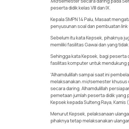
Mid
semester secara daring pada Seni
peserta didik kelas VIII dan IX.
Kepala SMPN 14 Palu, Masaat mengata
penyusunan soal dan pembuatan link 
Sebelum itu kata Kepsek, pihaknya ju
memiliki fasilitas Gawai dan yang tidak
Sehingga kata Kepsek, bagi peserta di
fasilitas komputer untuk mendukung
“Alhamdulillah sampai saat ini pembel
melaksanakan
mid
semester khusus u
secara daring. Alhamdulillah persiapa
pemetaan jumlah peserta didik yang p
Kepsek kepada Sulteng Raya, Kamis (
Menurut Kepsek, pelaksanaan ulangan s
pihaknya tetap melaksanakan ulanga