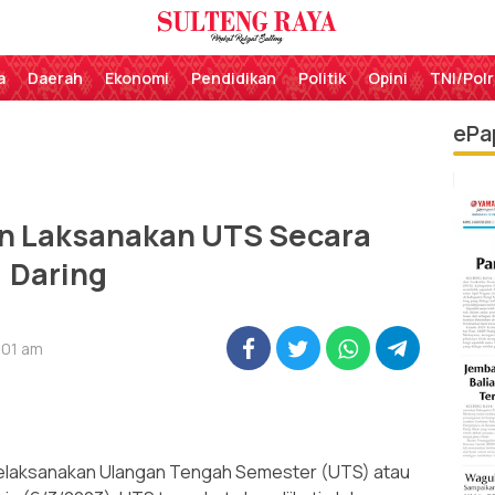
Perekat Rakyat Sulteng
Sulteng Raya
a
Daerah
Ekonomi
Pendidikan
Politik
Opini
TNI/Polr
ePa
an Laksanakan UTS Secara
Daring
:01 am
elaksanakan Ulangan Tengah Semester (UTS) atau