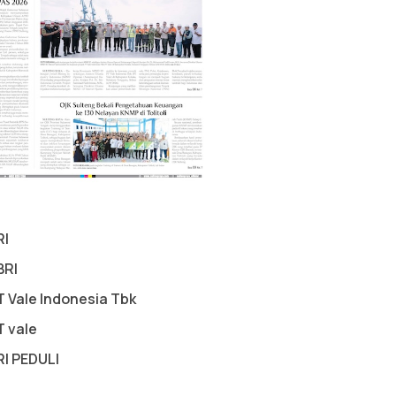
RI
BRI
T Vale Indonesia Tbk
T vale
RI PEDULI