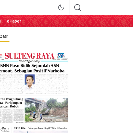
i
ePaper
per