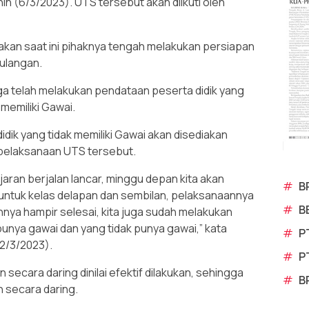
n (6/3/2023). UTS tersebut akan diikuti oleh
kan saat ini pihaknya tengah melakukan persiapan
ulangan.
ga telah melakukan pendataan peserta didik yang
 memiliki Gawai.
dik yang tidak memiliki Gawai akan disediakan
 pelaksanaan UTS tersebut.
ajaran berjalan lancar, minggu depan kita akan
#
B
ntuk kelas delapan dan sembilan, pelaksanaannya
#
B
nnya hampir selesai, kita juga sudah melakukan
unya gawai dan yang tidak punya gawai,” kata
#
P
2/3/2023).
#
P
ecara daring dinilai efektif dilakukan, sehingga
#
B
n secara daring.