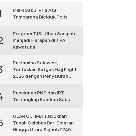
Miliki Sabu, Pria Asal
1
Tambarana Diciduk Polisi
Program TJSL Ubah Sampah
2
menjadi Harapan di TPA
Kawatuna
Pertamina Sulawesi,
3
Tuntaskan Satgas Hajj Flight
2026 dengan Penyaluran
Avtur Andal
Pensiunan PNS dan IRT
4
Tertangkap Edarkan Sabu
GEAR ULTIMA Taklukkan
5
Tanah Celebes Dari Selatan
Hingga Utara Sejauh 2740