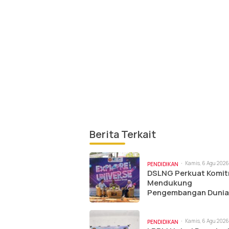
Berita Terkait
Kamis, 6 Agu 2026 
PENDIDIKAN
pm
DSLNG Perkuat Komi
Mendukung
Pengembangan Dunia
Pendidikan Melalui C
Ilkom Untad
Kamis, 6 Agu 2026
PENDIDIKAN
am