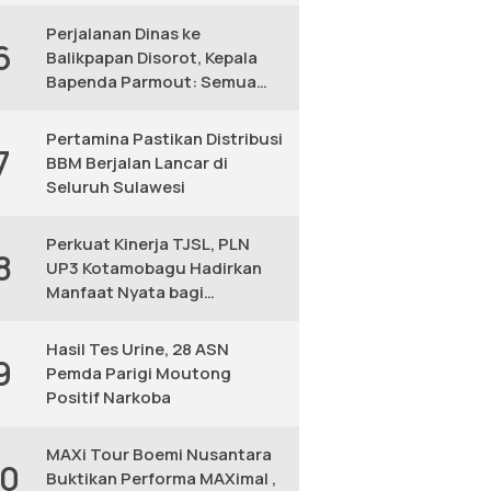
KM
Perjalanan Dinas ke
6
Balikpapan Disorot, Kepala
Bapenda Parmout: Semua
yang Ikut Adalah Pegawai
Pertamina Pastikan Distribusi
7
BBM Berjalan Lancar di
Seluruh Sulawesi
Perkuat Kinerja TJSL, PLN
8
UP3 Kotamobagu Hadirkan
Manfaat Nyata bagi
Masyarakat
Hasil Tes Urine, 28 ASN
9
Pemda Parigi Moutong
Positif Narkoba
MAXi Tour Boemi Nusantara
10
Buktikan Performa MAXimal ,