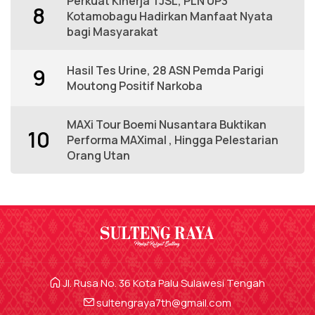
Perkuat Kinerja TJSL, PLN UP3
8
Kotamobagu Hadirkan Manfaat Nyata
bagi Masyarakat
Hasil Tes Urine, 28 ASN Pemda Parigi
9
Moutong Positif Narkoba
MAXi Tour Boemi Nusantara Buktikan
10
Performa MAXimal , Hingga Pelestarian
Orang Utan
Jl. Rusa No. 36 Kota Palu Sulawesi Tengah
sultengraya7th@gmail.com