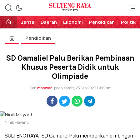
Perekat Rakyat Sulteng
Sulteng Raya
Berita
Daerah
Ekonomi
Pendidikan
Politik
Pendidikan
SD Gamaliel Palu Berikan Pembinaan
Khusus Peserta Didik untuk
Olimpiade
Oleh
masweb
pada Kamis, 23 Feb 2023 | 9:12 am
Ninik Mayanti
SULTENG RAYA- SD Gamaliel Palu memberikan bimbingan