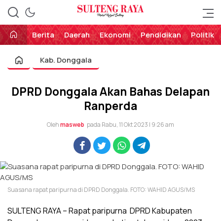
Perekat Rakyat Sulteng
Sulteng Raya
Berita
Daerah
Ekonomi
Pendidikan
Politik
Kab. Donggala
DPRD Donggala Akan Bahas Delapan
Ranperda
Oleh
masweb
pada Rabu, 11 Okt 2023 | 9:26 am
Suasana rapat paripurna di DPRD Donggala. FOTO: WAHID AGUS/MS
SULTENG RAYA – Rapat paripurna DPRD Kabupaten