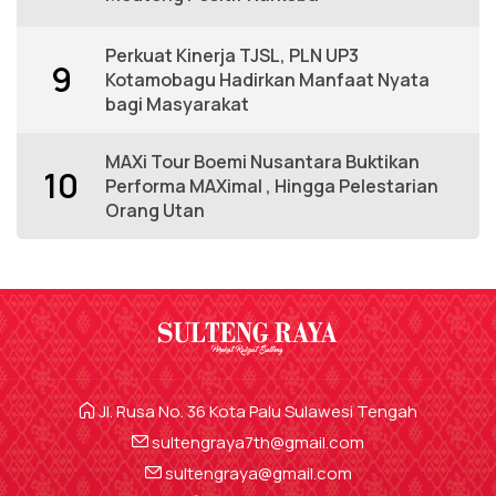
Perkuat Kinerja TJSL, PLN UP3
9
Kotamobagu Hadirkan Manfaat Nyata
bagi Masyarakat
MAXi Tour Boemi Nusantara Buktikan
10
Performa MAXimal , Hingga Pelestarian
Orang Utan
Jl. Rusa No. 36 Kota Palu Sulawesi Tengah
sultengraya7th@gmail.com
sultengraya@gmail.com