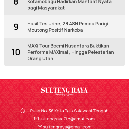
8
Kotamobagu Hadirkan Manfaat Nyata
bagi Masyarakat
Hasil Tes Urine, 28 ASN Pemda Parigi
9
Moutong Positif Narkoba
MAXi Tour Boemi Nusantara Buktikan
10
Performa MAXimal , Hingga Pelestarian
Orang Utan
Jl. Rusa No. 36 Kota Palu Sulawesi Tengah
sultengraya7th@gmail.com
sultengraya@gmail.com