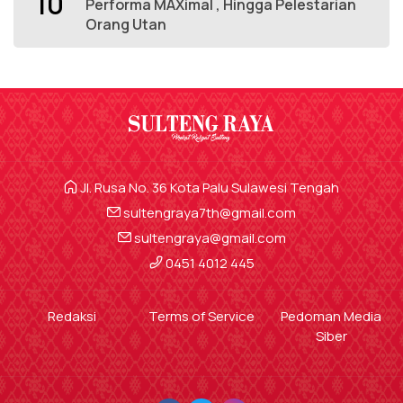
10
Performa MAXimal , Hingga Pelestarian
Orang Utan
Jl. Rusa No. 36 Kota Palu Sulawesi Tengah
sultengraya7th@gmail.com
sultengraya@gmail.com
0451 4012 445
Redaksi
Terms of Service
Pedoman Media
Siber