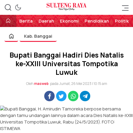
Perekat Rakyat Sulteng
Sulteng Raya
Berita
Daerah
Ekonomi
Pendidikan
Politik
Kab. Banggai
Bupati Banggai Hadiri Dies Natalis
ke-XXIII Universitas Tompotika
Luwuk
Oleh
masweb
pada Jumat, 26 Mei 2023 | 10:15 am