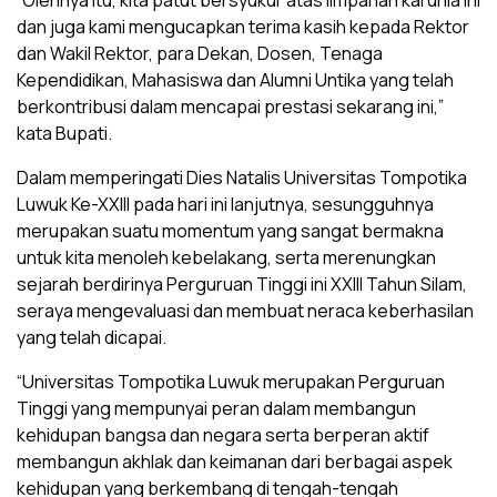
“Olehnya itu, kita patut bersyukur atas limpahan karunia ini
dan juga kami mengucapkan terima kasih kepada Rektor
dan Wakil Rektor, para Dekan, Dosen, Tenaga
Kependidikan, Mahasiswa dan Alumni Untika yang telah
berkontribusi dalam mencapai prestasi sekarang ini,”
kata Bupati.
Dalam memperingati Dies Natalis Universitas Tompotika
Luwuk Ke-XXIII pada hari ini lanjutnya, sesungguhnya
merupakan suatu momentum yang sangat bermakna
untuk kita menoleh kebelakang, serta merenungkan
sejarah berdirinya Perguruan Tinggi ini XXIII Tahun Silam,
seraya mengevaluasi dan membuat neraca keberhasilan
yang telah dicapai.
“Universitas Tompotika Luwuk merupakan Perguruan
Tinggi yang mempunyai peran dalam membangun
kehidupan bangsa dan negara serta berperan aktif
membangun akhlak dan keimanan dari berbagai aspek
kehidupan yang berkembang di tengah-tengah