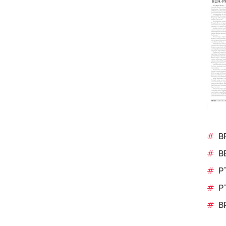
#
B
#
B
#
P
#
P
#
B