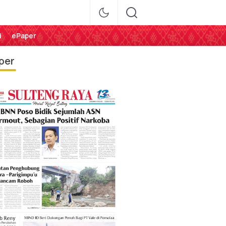
i
ePaper
per