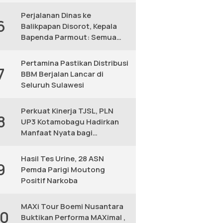
KM
Perjalanan Dinas ke
6
Balikpapan Disorot, Kepala
Bapenda Parmout: Semua
yang Ikut Adalah Pegawai
Pertamina Pastikan Distribusi
7
BBM Berjalan Lancar di
Seluruh Sulawesi
Perkuat Kinerja TJSL, PLN
8
UP3 Kotamobagu Hadirkan
Manfaat Nyata bagi
Masyarakat
Hasil Tes Urine, 28 ASN
9
Pemda Parigi Moutong
Positif Narkoba
MAXi Tour Boemi Nusantara
10
Buktikan Performa MAXimal ,