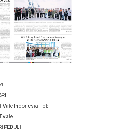
RI
BRI
T Vale Indonesia Tbk
T vale
RI PEDULI