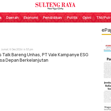
Perekat Rakyat Sulteng
Sulteng Raya
a
Daerah
Ekonomi
Pendidikan
Politik
Opini
TNI/Polr
ePa
Jumat, 6 Des 2024 | 4:53 pm
s Talk Bareng Unhas, PT Vale Kampanye ESG
sa Depan Berkelanjutan