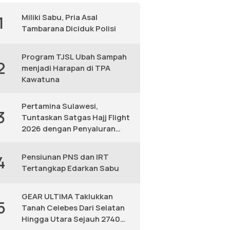
Miliki Sabu, Pria Asal
1
Tambarana Diciduk Polisi
Program TJSL Ubah Sampah
2
menjadi Harapan di TPA
Kawatuna
Pertamina Sulawesi,
3
Tuntaskan Satgas Hajj Flight
2026 dengan Penyaluran
Avtur Andal
Pensiunan PNS dan IRT
4
Tertangkap Edarkan Sabu
GEAR ULTIMA Taklukkan
5
Tanah Celebes Dari Selatan
Hingga Utara Sejauh 2740