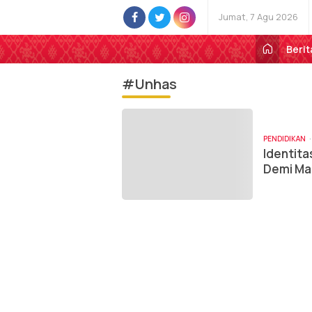
Jumat, 7 Agu 2026
Berit
#Unhas
PENDIDIKAN
Identita
Demi Ma