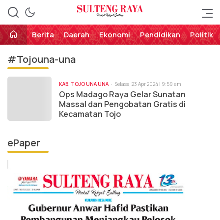
Perekat Rakyat Sulteng
Sulteng Raya
Berita
Daerah
Ekonomi
Pendidikan
Politik
#Tojouna-una
KAB. TOJO UNA UNA
Selasa, 23 Apr 2024 | 9:59 am
Ops Madago Raya Gelar Sunatan
Massal dan Pengobatan Gratis di
Kecamatan Tojo
ePaper