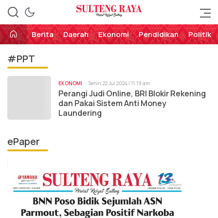
Perekat Rakyat Sulteng
Sulteng Raya
Berita
Daerah
Ekonomi
Pendidikan
Politik
#PPT
EKONOMI
Senin, 22 Jul 2024 | 11:19 am
Perangi Judi Online, BRI Blokir Rekening
dan Pakai Sistem Anti Money
Laundering
ePaper