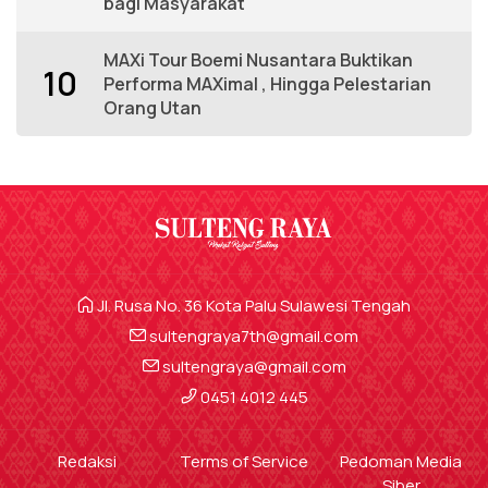
bagi Masyarakat
MAXi Tour Boemi Nusantara Buktikan
10
Performa MAXimal , Hingga Pelestarian
Orang Utan
Jl. Rusa No. 36 Kota Palu Sulawesi Tengah
sultengraya7th@gmail.com
sultengraya@gmail.com
0451 4012 445
Redaksi
Terms of Service
Pedoman Media
Siber