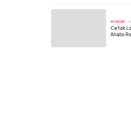
EKONOMI
M
Cetak La
Analis R