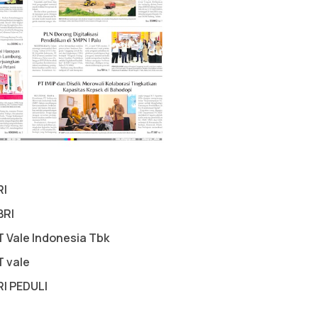
RI
BRI
T Vale Indonesia Tbk
T vale
RI PEDULI