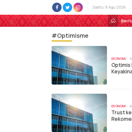
Sabtu, 8 Agu 2026
Berit
#Optimisme
EKONOMI
K
Optimis
Keyakina
Pertumb
EKONOMI
S
Trust ke
Rekomen