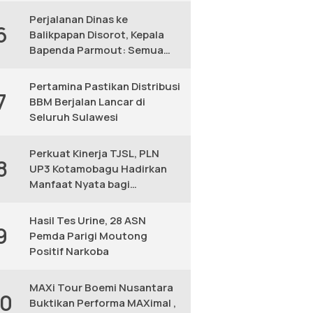
Perjalanan Dinas ke
6
Balikpapan Disorot, Kepala
Bapenda Parmout: Semua
yang Ikut Adalah Pegawai
Pertamina Pastikan Distribusi
7
BBM Berjalan Lancar di
Seluruh Sulawesi
Perkuat Kinerja TJSL, PLN
8
UP3 Kotamobagu Hadirkan
Manfaat Nyata bagi
Masyarakat
Hasil Tes Urine, 28 ASN
9
Pemda Parigi Moutong
Positif Narkoba
MAXi Tour Boemi Nusantara
10
Buktikan Performa MAXimal ,