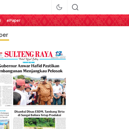
i
ePaper
per