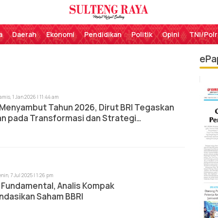
Perekat Rakyat Sulteng
Sulteng Raya
a
Daerah
Ekonomi
Pendidikan
Politik
Opini
TNI/Polr
ePa
amis, 1 Jan 2026 | 11:44 am
 Menyambut Tahun 2026, Dirut BRI Tegaskan
n pada Transformasi dan Strategi
uhan Jangka Panjang
enin, 7 Jul 2025 | 1:26 pm
 Fundamental, Analis Kompak
dasikan Saham BBRI