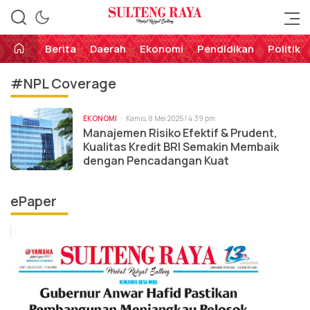
Perekat Rakyat Sulteng
Sulteng Raya
Berita
Daerah
Ekonomi
Pendidikan
Politik
#NPL Coverage
EKONOMI
Kamis, 8 Mei 2025 | 4:39 pm
Manajemen Risiko Efektif & Prudent,
Kualitas Kredit BRI Semakin Membaik
dengan Pencadangan Kuat
ePaper