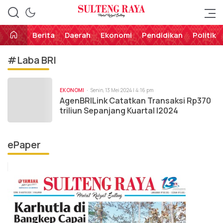
Perekat Rakyat Sulteng
Sulteng Raya
Berita
Daerah
Ekonomi
Pendidikan
Politik
#Laba BRI
EKONOMI
Senin, 13 Mei 2024 | 4:16 pm
AgenBRILink Catatkan Transaksi Rp370
triliun Sepanjang Kuartal I2024
ePaper