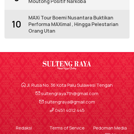
Moutong Positif Narkoba
MAXi Tour Boemi Nusantara Buktikan
10
Performa MAXimal , Hingga Pelestarian
Orang Utan
Jl. Rusa No. 36 Kota Palu Sulawesi Tengah
sultengraya7th@gmail.com
sultengraya@gmail.com
0451 4012 445
Redaksi
Terms of Service
Pedoman Media