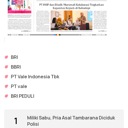
#
BRI
#
BBRI
#
PT Vale Indonesia Tbk
#
PT vale
#
BRI PEDULI
Miliki Sabu, Pria Asal Tambarana Diciduk
1
Polisi