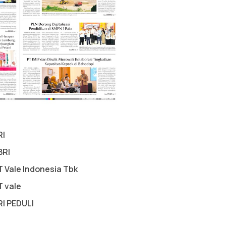
RI
BRI
T Vale Indonesia Tbk
T vale
RI PEDULI