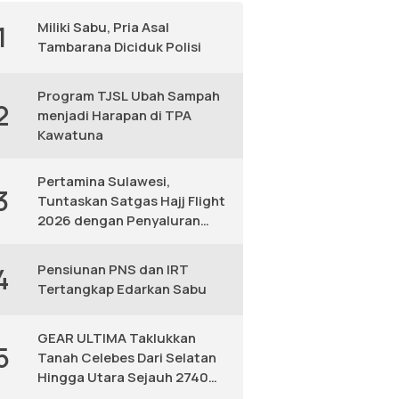
Miliki Sabu, Pria Asal
1
Tambarana Diciduk Polisi
Program TJSL Ubah Sampah
2
menjadi Harapan di TPA
Kawatuna
Pertamina Sulawesi,
3
Tuntaskan Satgas Hajj Flight
2026 dengan Penyaluran
Avtur Andal
Pensiunan PNS dan IRT
4
Tertangkap Edarkan Sabu
GEAR ULTIMA Taklukkan
5
Tanah Celebes Dari Selatan
Hingga Utara Sejauh 2740
KM