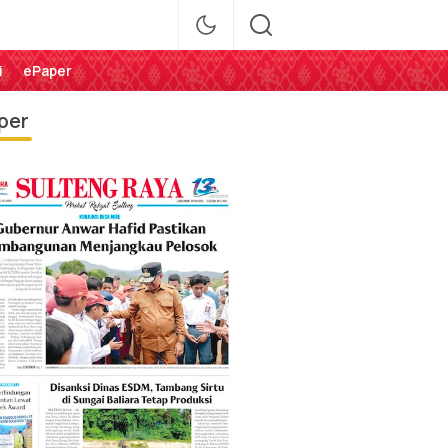
i
ePaper
per