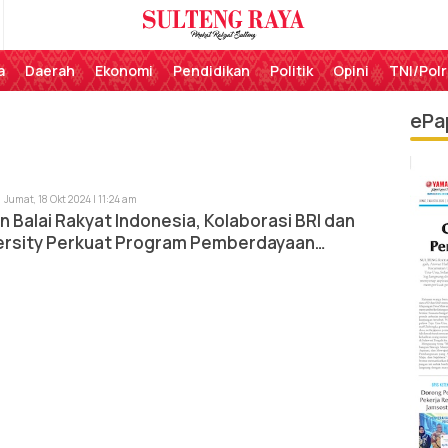
Perekat Rakyat Sulteng
Sulteng Raya
a
Daerah
Ekonomi
Pendidikan
Politik
Opini
TNI/Polr
ePa
Jumat, 18 Okt 2024 | 11:24 am
 Balai Rakyat Indonesia, Kolaborasi BRI dan
versity Perkuat Program Pemberdayaan
kat