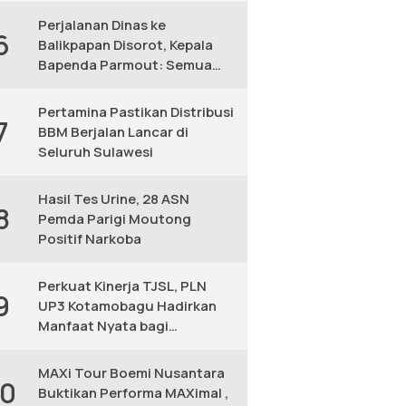
Perjalanan Dinas ke
6
Balikpapan Disorot, Kepala
Bapenda Parmout: Semua
yang Ikut Adalah Pegawai
Pertamina Pastikan Distribusi
7
BBM Berjalan Lancar di
Seluruh Sulawesi
Hasil Tes Urine, 28 ASN
8
Pemda Parigi Moutong
Positif Narkoba
Perkuat Kinerja TJSL, PLN
9
UP3 Kotamobagu Hadirkan
Manfaat Nyata bagi
Masyarakat
MAXi Tour Boemi Nusantara
10
Buktikan Performa MAXimal ,