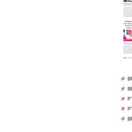
#
B
#
B
#
P
#
P
#
B