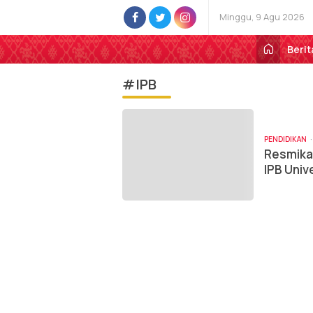
Minggu, 9 Agu 2026
Berit
#IPB
PENDIDIKAN
Resmikan
IPB Uni
Masyara