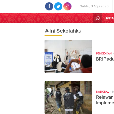
Sabtu, 8 Agu 2026
Berit
#Ini Sekolahku
PENDIDIKAN
BRI Pedu
NASIONAL
S
Relawan 
Implemen