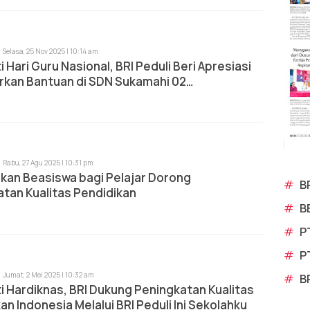
Selasa, 25 Nov 2025 | 10:14 am
i Hari Guru Nasional, BRI Peduli Beri Apresiasi
rkan Bantuan di SDN Sukamahi 02
ndung
Rabu, 27 Agu 2025 | 10:31 pm
rkan Beasiswa bagi Pelajar Dorong
#
B
tan Kualitas Pendidikan
#
B
#
P
#
P
Jumat, 2 Mei 2025 | 10:32 am
#
B
i Hardiknas, BRI Dukung Peningkatan Kualitas
an Indonesia Melalui BRI Peduli Ini Sekolahku