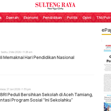
Perekat Rakyat Sulteng
Sulteng Raya
a
Daerah
Ekonomi
Pendidikan
Politik
Opini
TNI/Polr
ePa
Sabtu, 2 Mei 2026 | 11:28 am
li Memaknai Hari Pendidikan Nasional
elasa, 27 Jan 2026 | 1:35 pm
BRI Peduli Bersihkan Sekolah di Aceh Tamiang,
tasi Program Sosial “Ini Sekolahku”