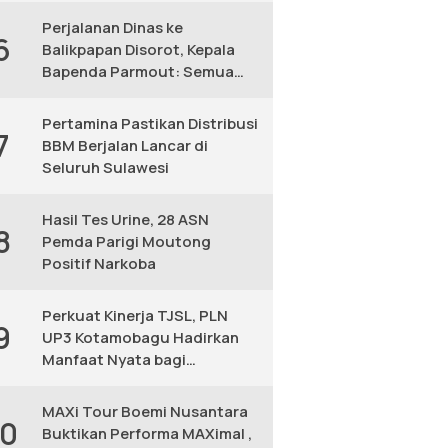
Perjalanan Dinas ke
6
Balikpapan Disorot, Kepala
Bapenda Parmout: Semua
yang Ikut Adalah Pegawai
Pertamina Pastikan Distribusi
7
BBM Berjalan Lancar di
Seluruh Sulawesi
Hasil Tes Urine, 28 ASN
8
Pemda Parigi Moutong
Positif Narkoba
Perkuat Kinerja TJSL, PLN
9
UP3 Kotamobagu Hadirkan
Manfaat Nyata bagi
Masyarakat
MAXi Tour Boemi Nusantara
10
Buktikan Performa MAXimal ,