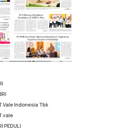
RI
BRI
T Vale Indonesia Tbk
T vale
RI PEDULI