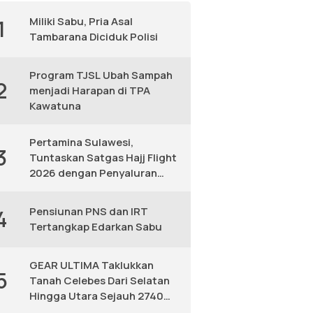
Miliki Sabu, Pria Asal
1
Tambarana Diciduk Polisi
Program TJSL Ubah Sampah
2
menjadi Harapan di TPA
Kawatuna
Pertamina Sulawesi,
3
Tuntaskan Satgas Hajj Flight
2026 dengan Penyaluran
Avtur Andal
Pensiunan PNS dan IRT
4
Tertangkap Edarkan Sabu
GEAR ULTIMA Taklukkan
5
Tanah Celebes Dari Selatan
Hingga Utara Sejauh 2740
KM