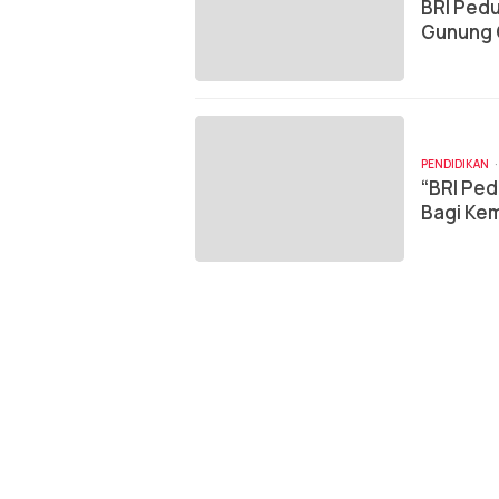
BRI Pedu
Gunung 
PENDIDIKAN
“BRI Ped
Bagi Ke