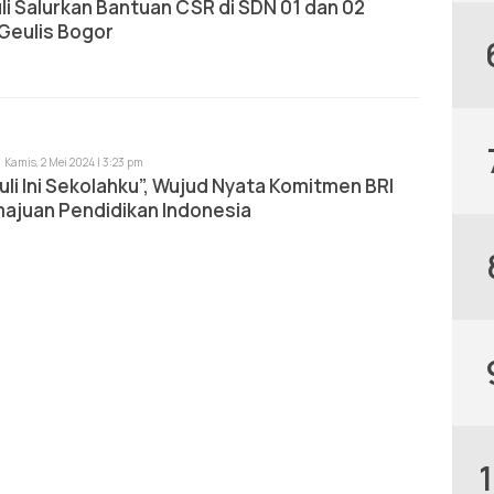
li Salurkan Bantuan CSR di SDN 01 dan 02
Geulis Bogor
Kamis, 2 Mei 2024 | 3:23 pm
uli Ini Sekolahku”, Wujud Nyata Komitmen BRI
majuan Pendidikan Indonesia