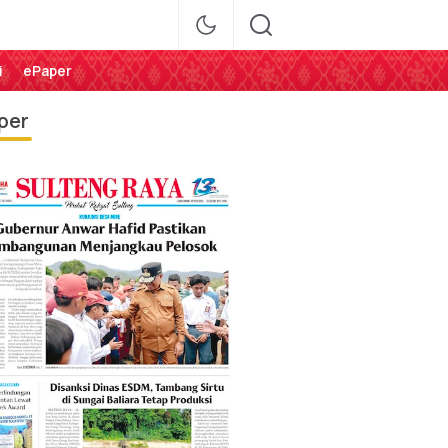
i
ePaper
per