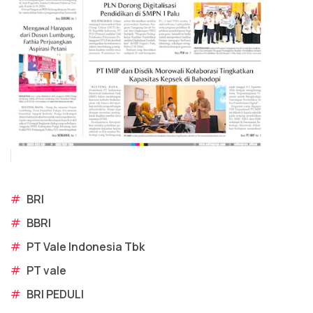
#
BRI
#
BBRI
#
PT Vale Indonesia Tbk
#
PT vale
#
BRI PEDULI