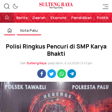
Perekat Rakyat Sulteng
Sulteng Raya
Berita
Daerah
Ekonomi
Pendidikan
Politik
Kota Palu
Polisi Ringkus Pencuri di SMP Karya
Bhakti
Oleh
Sulteng Raya
pada Senin, 6 Jul 2026 | 3:43 pm