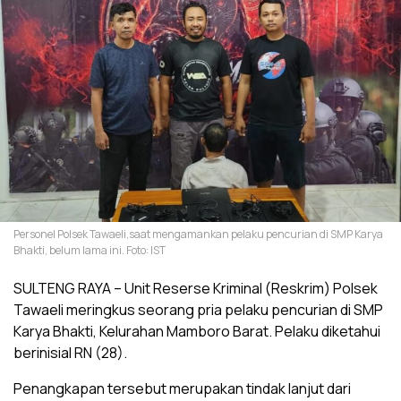
Personel Polsek Tawaeli,saat mengamankan pelaku pencurian di SMP Karya
Bhakti, belum lama ini. Foto: IST
SULTENG RAYA – Unit Reserse Kriminal (Reskrim) Polsek
Tawaeli meringkus seorang pria pelaku pencurian di SMP
Karya Bhakti, Kelurahan Mamboro Barat. Pelaku diketahui
berinisial RN (28).
Penangkapan tersebut merupakan tindak lanjut dari