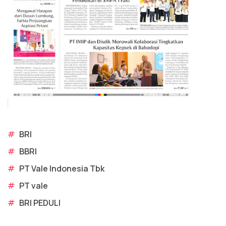
#
BRI
#
BBRI
#
PT Vale Indonesia Tbk
#
PT vale
#
BRI PEDULI