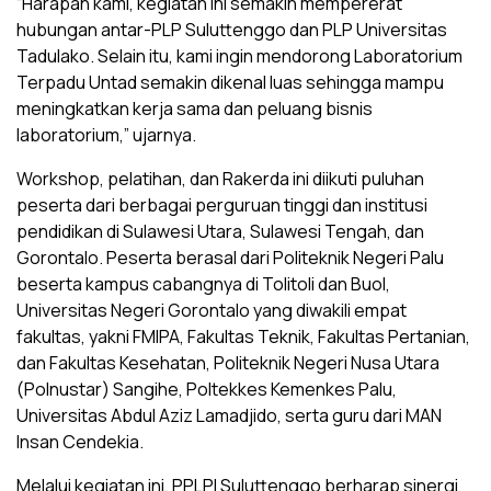
“Harapan kami, kegiatan ini semakin mempererat
hubungan antar-PLP Suluttenggo dan PLP Universitas
Tadulako. Selain itu, kami ingin mendorong Laboratorium
Terpadu Untad semakin dikenal luas sehingga mampu
meningkatkan kerja sama dan peluang bisnis
laboratorium,” ujarnya.
Workshop, pelatihan, dan Rakerda ini diikuti puluhan
peserta dari berbagai perguruan tinggi dan institusi
pendidikan di Sulawesi Utara, Sulawesi Tengah, dan
Gorontalo. Peserta berasal dari Politeknik Negeri Palu
beserta kampus cabangnya di Tolitoli dan Buol,
Universitas Negeri Gorontalo yang diwakili empat
fakultas, yakni FMIPA, Fakultas Teknik, Fakultas Pertanian,
dan Fakultas Kesehatan, Politeknik Negeri Nusa Utara
(Polnustar) Sangihe, Poltekkes Kemenkes Palu,
Universitas Abdul Aziz Lamadjido, serta guru dari MAN
Insan Cendekia.
Melalui kegiatan ini, PPLPI Suluttenggo berharap sinergi