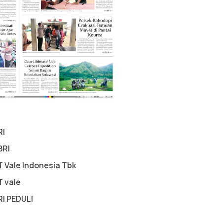
RI
BRI
T Vale Indonesia Tbk
T vale
RI PEDULI