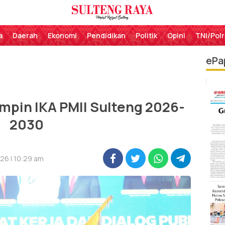
Perekat Rakyat Sulteng
Sulteng Raya
a
Daerah
Ekonomi
Pendidikan
Politik
Opini
TNI/Polr
ePa
mpin IKA PMII Sulteng 2026-
2030
26 | 10:29 am