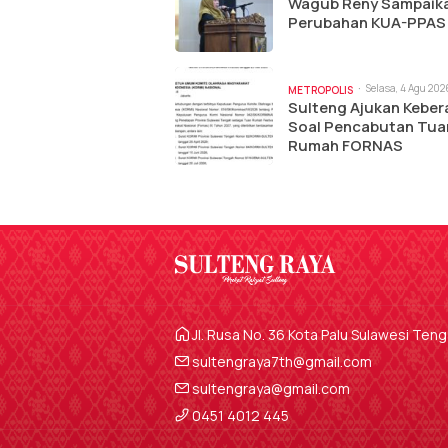
Wagub Reny Sampaik
Perubahan KUA-PPAS
Selasa, 4 Agu 202
METROPOLIS
am
Sulteng Ajukan Keber
Soal Pencabutan Tua
Rumah FORNAS
Jl. Rusa No. 36 Kota Palu Sulawesi Ten
sultengraya7th@gmail.com
sultengraya@gmail.com
0451 4012 445