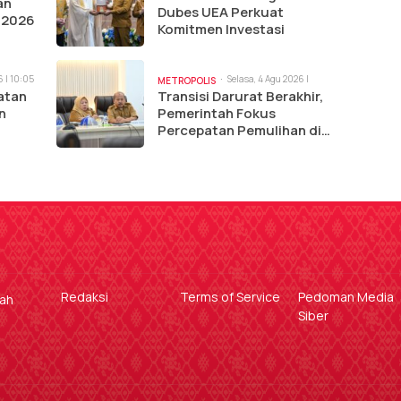
an
Dubes UEA Perkuat
 2026
Komitmen Investasi
6 | 10:05
Selasa, 4 Agu 2026 |
METROPOLIS
10:00 am
atan
Transisi Darurat Berakhir,
n
Pemerintah Fokus
Percepatan Pemulihan di
Sigi
Redaksi
Terms of Service
Pedoman Media
gah
Siber