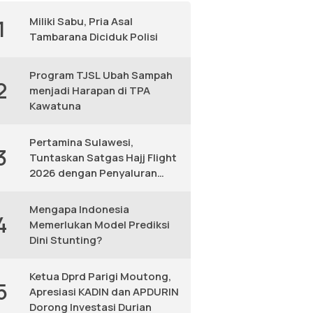
Miliki Sabu, Pria Asal
1
Tambarana Diciduk Polisi
Program TJSL Ubah Sampah
2
menjadi Harapan di TPA
Kawatuna
Pertamina Sulawesi,
3
Tuntaskan Satgas Hajj Flight
2026 dengan Penyaluran
Avtur Andal
Mengapa Indonesia
4
Memerlukan Model Prediksi
Dini Stunting?
Ketua Dprd Parigi Moutong,
5
Apresiasi KADIN dan APDURIN
Dorong Investasi Durian