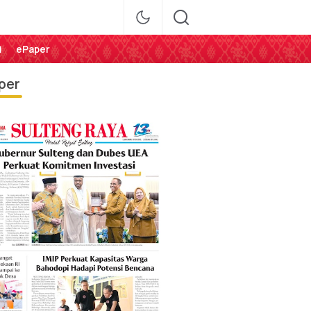
i
ePaper
per