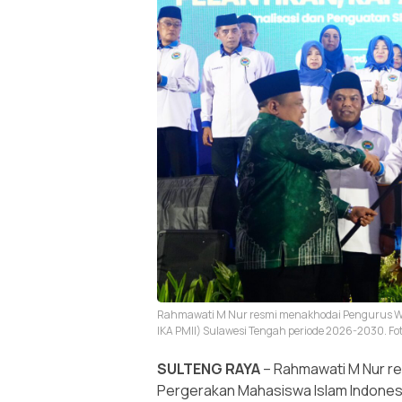
Rahmawati M Nur resmi menakhodai Pengurus Wi
IKA PMII) Sulawesi Tengah periode 2026-2030. Foto
SULTENG RAYA
– Rahmawati M Nur re
Pergerakan Mahasiswa Islam Indonesi