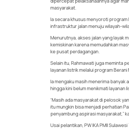
dipercepat pelaksanaannya agar man
masyarakat.
Ia secara khusus menyoroti program
infrastruktur jalan menuju wilayah-wi
Menurutnya, akses jalan yang layak 
kemiskinan karena memudahkan masya
ke pusat perdagangan.
Selain itu, Rahmawati juga meminta
layanan listrik melalui program Berani
Ia mengaku masih menerima banyak as
hingga kini belum menikmati layanan li
“Masih ada masyarakat di pelosok yang
itu mungkin bisa menjadi perhatian P
penyambung aspirasi masyarakat,” k
Usai pelantikan, PW IKA PMII Sulawes