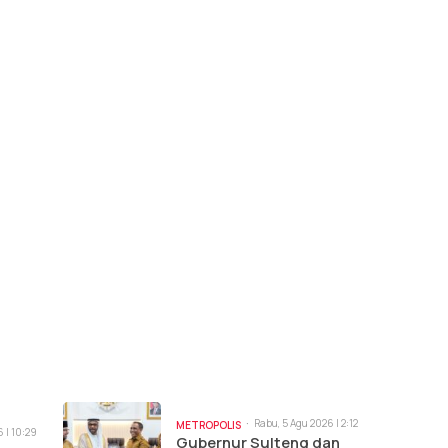
Rabu, 5 Agu 2026 | 2:12
METROPOLIS
 | 10:29
pm
Gubernur Sulteng dan