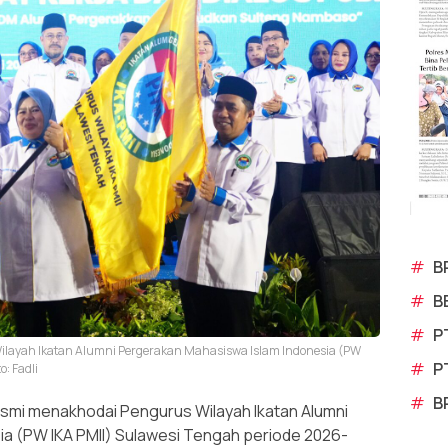
#
B
#
B
#
P
layah Ikatan Alumni Pergerakan Mahasiswa Islam Indonesia (PW
#
P
: Fadli
#
B
smi menakhodai Pengurus Wilayah Ikatan Alumni
a (PW IKA PMII) Sulawesi Tengah periode 2026-