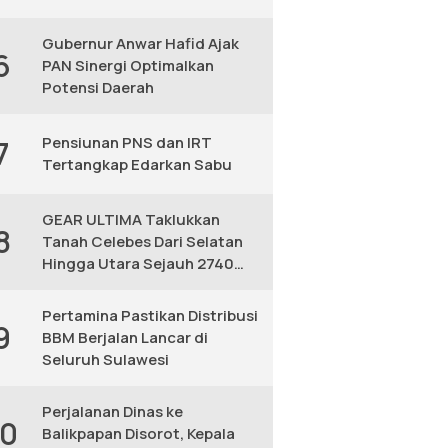
Gubernur Anwar Hafid Ajak
6
PAN Sinergi Optimalkan
Potensi Daerah
Pensiunan PNS dan IRT
7
Tertangkap Edarkan Sabu
GEAR ULTIMA Taklukkan
8
Tanah Celebes Dari Selatan
Hingga Utara Sejauh 2740
KM
Pertamina Pastikan Distribusi
9
BBM Berjalan Lancar di
Seluruh Sulawesi
Perjalanan Dinas ke
10
Balikpapan Disorot, Kepala