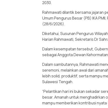
2030.
Rahmawati dilantik bersama jajaran 
Umum Pengurus Besar (PB) IKA PMII, F
(28/6/2026).
Diketahui, Susunan Pengurus Wilayah 
Harian Rahmawati, Sekretaris Dr Sah
Dalam kesempatan tersebut, Gubernu
sebagai Anggota Dewan Kehormatan I
Dalam sambutannya, Rahmawati mene
seremoni, melainkan awal dari amana
lebih solid, produktif, serta mampu
Sulawesi Tengah.
“Pelantikan hari ini bukan sekadar s
besar. Amanah untuk menghadirkan orga
mampu memberikan kontribusi nyata 