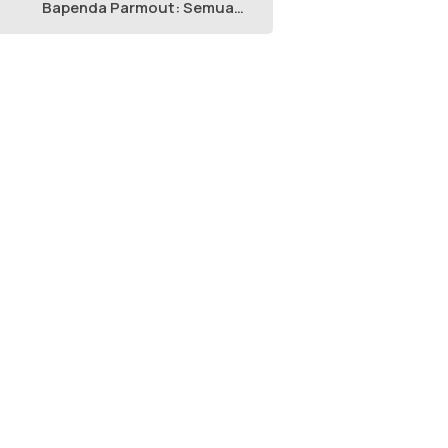
Bapenda Parmout: Semua
yang Ikut Adalah Pegawai