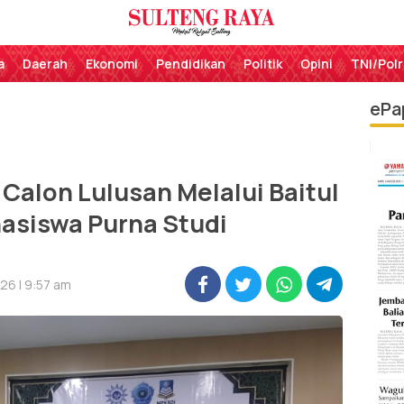
Perekat Rakyat Sulteng
Sulteng Raya
a
Daerah
Ekonomi
Pendidikan
Politik
Opini
TNI/Polr
ePa
Calon Lulusan Melalui Baitul
asiswa Purna Studi
26 | 9:57 am