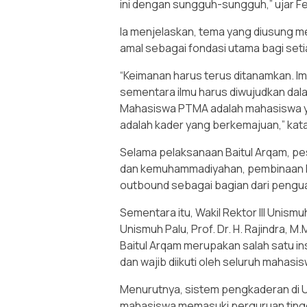
ini dengan sungguh-sungguh,” ujar Fe
Ia menjelaskan, tema yang diusung m
amal sebagai fondasi utama bagi set
“Keimanan harus terus ditanamkan. I
sementara ilmu harus diwujudkan dal
Mahasiswa PTMA adalah mahasiswa y
adalah kader yang berkemajuan,” kat
Selama pelaksanaan Baitul Arqam, p
dan kemuhammadiyahan, pembinaan ka
outbound sebagai bagian dari pengu
Sementara itu, Wakil Rektor III Unismu
Unismuh Palu, Prof. Dr. H. Rajindra
Baitul Arqam merupakan salah satu 
dan wajib diikuti oleh seluruh mahasis
Menurutnya, sistem pengkaderan di U
mahasiswa memasuki perguruan tingg