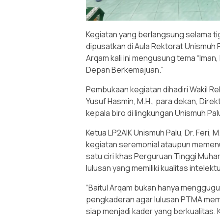
Kegiatan yang berlangsung selama tig
dipusatkan di Aula Rektorat Unismuh P
Arqam kali ini mengusung tema “Iman, 
Depan Berkemajuan.”
Pembukaan kegiatan dihadiri Wakil Rekt
Yusuf Hasmin, M.H., para dekan, Direk
kepala biro di lingkungan Unismuh Pal
Ketua LP2AIK Unismuh Palu, Dr. Feri, 
kegiatan seremonial ataupun memenuh
satu ciri khas Perguruan Tinggi Mu
lulusan yang memiliki kualitas intelektua
“Baitul Arqam bukan hanya menggugurk
pengkaderan agar lulusan PTMA memilik
siap menjadi kader yang berkualitas. 