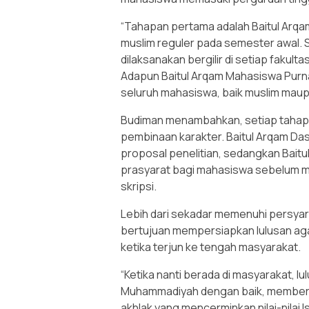
“Tahapan pertama adalah Baitul Arq
muslim reguler pada semester awal. S
dilaksanakan bergilir di setiap fakult
Adapun Baitul Arqam Mahasiswa Purna 
seluruh mahasiswa, baik muslim maup
Budiman menambahkan, setiap tahapa
pembinaan karakter. Baitul Arqam Da
proposal penelitian, sedangkan Bait
prasyarat bagi mahasiswa sebelum me
skripsi.
Lebih dari sekadar memenuhi persyara
bertujuan mempersiapkan lulusan a
ketika terjun ke tengah masyarakat.
“Ketika nanti berada di masyarakat, 
Muhammadiyah dengan baik, memberik
akhlak yang mencerminkan nilai-nilai 