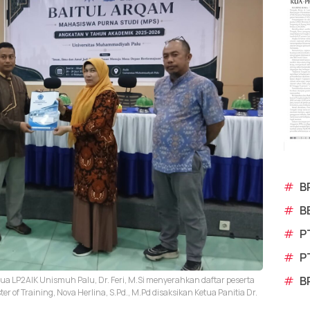
#
B
#
B
#
P
#
P
#
B
etua LP2AIK Unismuh Palu, Dr. Feri, M.Si menyerahkan daftar peserta
of Training, Nova Herlina, S.Pd., M.Pd disaksikan Ketua Panitia Dr.