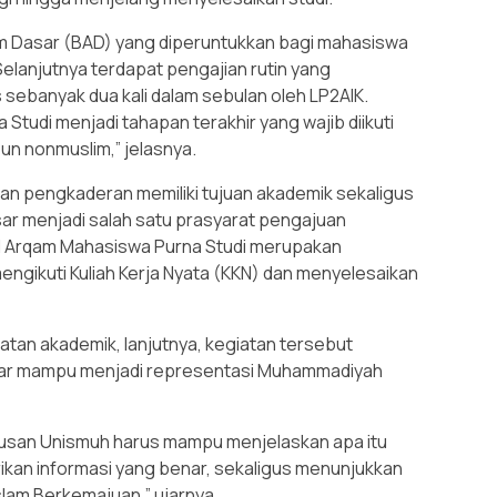
am Dasar (BAD) yang diperuntukkan bagi mahasiswa
elanjutnya terdapat pengajian rutin yang
as sebanyak dua kali dalam sebulan oleh LP2AIK.
Studi menjadi tahapan terakhir yang wajib diikuti
un nonmuslim,” jelasnya.
n pengkaderan memiliki tujuan akademik sekaligus
sar menjadi salah satu prasyarat pengajuan
ul Arqam Mahasiswa Purna Studi merupakan
ngikuti Kuliah Kerja Nyata (KKN) dan menyelesaikan
tan akademik, lanjutnya, kegiatan tersebut
gar mampu menjadi representasi Muhammadiyah
lulusan Unismuh harus mampu menjelaskan apa itu
an informasi yang benar, sekaligus menunjukkan
Islam Berkemajuan,” ujarnya.