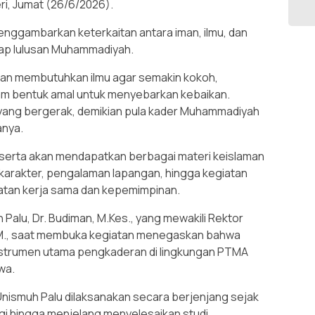
ri, Jumat (26/6/2026).
enggambarkan keterkaitan antara iman, ilmu, dan
iap lulusan Muhammadiyah.
man membutuhkan ilmu agar semakin kokoh,
am bentuk amal untuk menyebarkan kebaikan.
ang bergerak, demikian pula kader Muhammadiyah
anya.
eserta akan mendapatkan berbagai materi keislaman
rakter, pengalaman lapangan, hingga kegiatan
atan kerja sama dan kepemimpinan.
h Palu, Dr. Budiman, M.Kes., yang mewakili Rektor
, M.M., saat membuka kegiatan menegaskan bahwa
instrumen utama pengkaderan di lingkungan PTMA
wa.
nismuh Palu dilaksanakan secara berjenjang sejak
i hingga menjelang menyelesaikan studi.