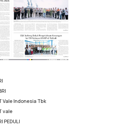
RI
BRI
T Vale Indonesia Tbk
T vale
RI PEDULI