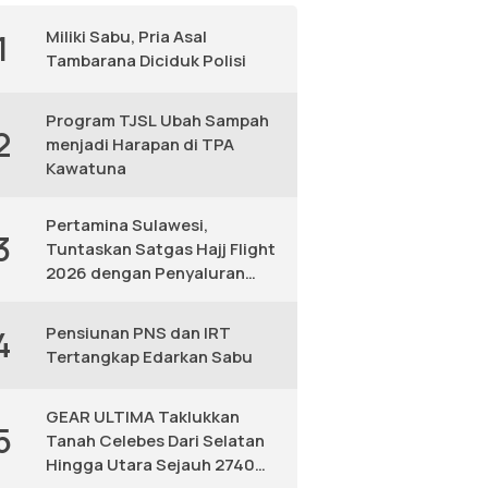
Miliki Sabu, Pria Asal
1
Tambarana Diciduk Polisi
Program TJSL Ubah Sampah
2
menjadi Harapan di TPA
Kawatuna
Pertamina Sulawesi,
3
Tuntaskan Satgas Hajj Flight
2026 dengan Penyaluran
Avtur Andal
Pensiunan PNS dan IRT
4
Tertangkap Edarkan Sabu
GEAR ULTIMA Taklukkan
5
Tanah Celebes Dari Selatan
Hingga Utara Sejauh 2740