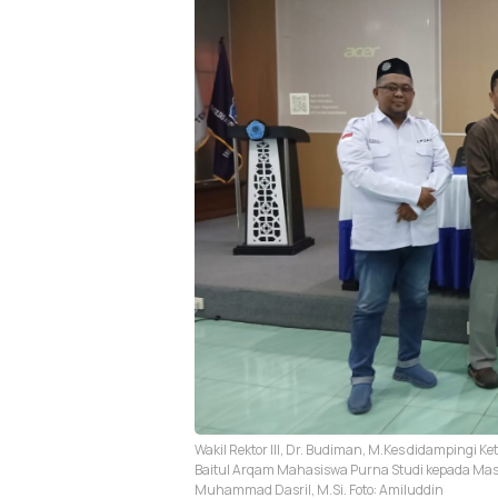
Wakil Rektor III, Dr. Budiman, M.Kes didampingi K
Baitul Arqam Mahasiswa Purna Studi kepada Master 
Muhammad Dasril, M.Si. Foto: Amiluddin