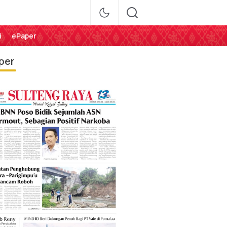
i
ePaper
per