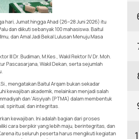
a hari, Jumat hingga Ahad (26–28 Juni 2026) itu
alu dan diikuti sebanyak 100 mahasiswa. Baitul
Ilmu, dan Amal Jadi Bekal Lulusan Menuju Masa
or III Dr. Budiman, M.Kes., Wakil Rektor IV Dr. Moh.
tur Pascasarjana, Wakil Dekan, serta sejumlah
u.
M.Si., mengatakan Baitul Arqam bukan sekadar
i kewajiban akademik, melainkan menjadi salah
hammadiyah dan ‘Aisyiyah (PTMA) dalam membentuk
l, spiritual, dan integritas.
an kewajiban. Ini adalah bagian dari proses
i cara berpikir yang lebih maju, berintegritas, dan
Karena itu seluruh peserta harus mengikuti kegiatan