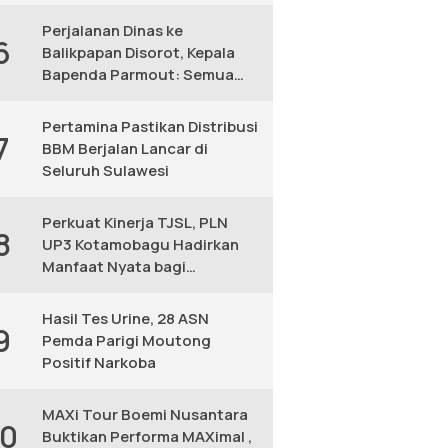
KM
Perjalanan Dinas ke
6
Balikpapan Disorot, Kepala
Bapenda Parmout: Semua
yang Ikut Adalah Pegawai
Pertamina Pastikan Distribusi
7
BBM Berjalan Lancar di
Seluruh Sulawesi
Perkuat Kinerja TJSL, PLN
8
UP3 Kotamobagu Hadirkan
Manfaat Nyata bagi
Masyarakat
Hasil Tes Urine, 28 ASN
9
Pemda Parigi Moutong
Positif Narkoba
MAXi Tour Boemi Nusantara
10
Buktikan Performa MAXimal ,