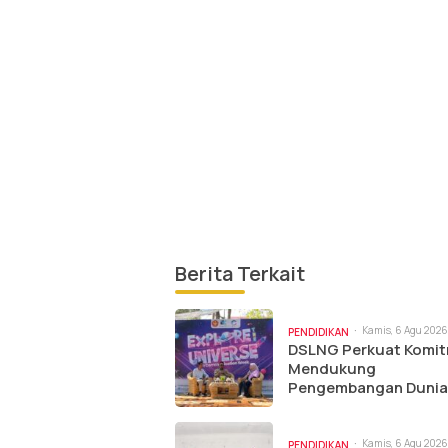
Berita Terkait
Kamis, 6 Agu 2026 
PENDIDIKAN
pm
DSLNG Perkuat Komi
Mendukung
Pengembangan Dunia
Pendidikan Melalui C
Ilkom Untad
Kamis, 6 Agu 2026
PENDIDIKAN