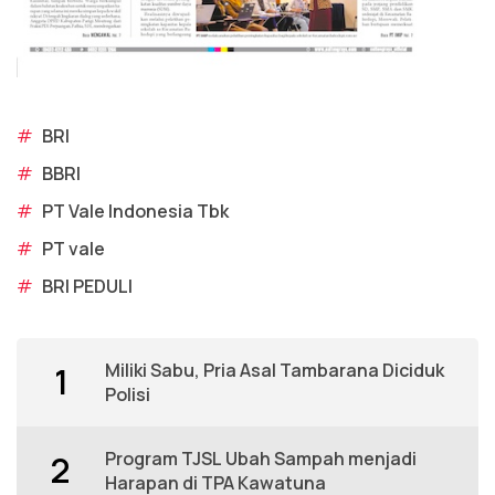
#
BRI
#
BBRI
#
PT Vale Indonesia Tbk
#
PT vale
#
BRI PEDULI
Miliki Sabu, Pria Asal Tambarana Diciduk
1
Polisi
Program TJSL Ubah Sampah menjadi
2
Harapan di TPA Kawatuna