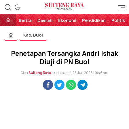
Perekat Rakyat Sulteng
Sulteng Raya
Berita
Daerah
Ekonomi
Pendidikan
Politik
Kab. Buol
Penetapan Tersangka Andri Ishak
Diuji di PN Buol
Oleh
Sulteng Raya
pada Kamis, 25 Jun 2026 | 9:46 am