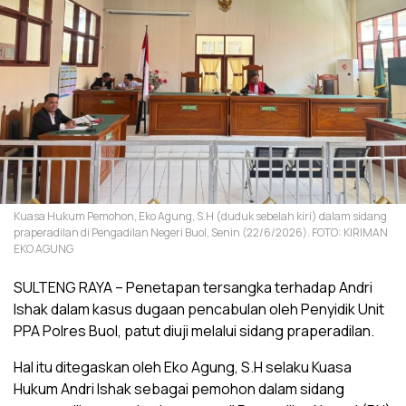
Kuasa Hukum Pemohon, Eko Agung, S.H (duduk sebelah kiri) dalam sidang
praperadilan di Pengadilan Negeri Buol, Senin (22/6/2026). FOTO: KIRIMAN
EKO AGUNG
SULTENG RAYA – Penetapan tersangka terhadap Andri
Ishak dalam kasus dugaan pencabulan oleh Penyidik Unit
PPA Polres Buol, patut diuji melalui sidang praperadilan.
Hal itu ditegaskan oleh Eko Agung, S.H selaku Kuasa
Hukum Andri Ishak sebagai pemohon dalam sidang