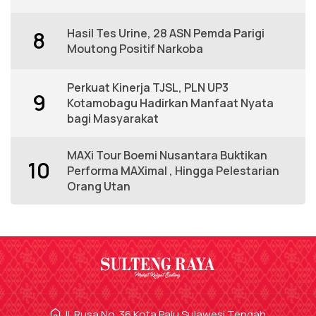
Hasil Tes Urine, 28 ASN Pemda Parigi
8
Moutong Positif Narkoba
Perkuat Kinerja TJSL, PLN UP3
9
Kotamobagu Hadirkan Manfaat Nyata
bagi Masyarakat
MAXi Tour Boemi Nusantara Buktikan
10
Performa MAXimal , Hingga Pelestarian
Orang Utan
Jl. Rusa No. 36 Kota Palu Sulawesi Tengah