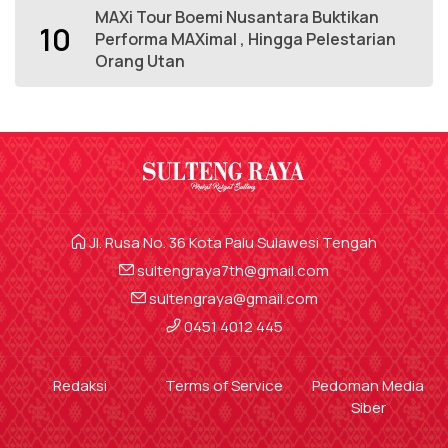
MAXi Tour Boemi Nusantara Buktikan
10
Performa MAXimal , Hingga Pelestarian
Orang Utan
Jl. Rusa No. 36 Kota Palu Sulawesi Tengah
sultengraya7th@gmail.com
sultengraya@gmail.com
0451 4012 445
Redaksi
Terms of Service
Pedoman Media
Siber