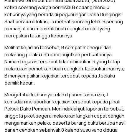
Peristiwa tersebut bermula pada Sabtu, (9/6/2026)
ketika seorang warga berinisial B sedang menuju
kebunnya yang berada di pegunungan Desa Dungingis.
Saat berada di lokasi, ia melihat seorang lelaki R sedang
memanjat dan memetik buah cengkeh milik J yang
merupakan tetangga kebunnya.
Melihat kejadian tersebut, B sempat menegur dan
melarang pelaku untuk melanjutkan perbuatannya.
Namun teguran tersebut tidak dihiraukan R yang tetap
melakukan pemetikan buah cengkeh. Keesokan harinya,
B menyampaikan kejadian tersebut kepada J selaku
pemilik kebun.
Mengetahui kebunnya telah dipanen tanpa izin, J
kemudian melaporkan kejadian tersebut kepada pihak
Polsek Dako Pemean. Menindaklanjuti laporan tersebut,
anggota piket segera melakukan langkah cepat dengan
mengamankan pelaku beserta barang bukti berupa hasil
panen cengkeh sebanyak 8 kaleng susu yang diduga