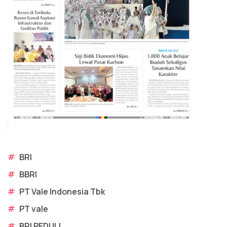
#
BRI
#
BBRI
#
PT Vale Indonesia Tbk
#
PT vale
#
BRI PEDULI