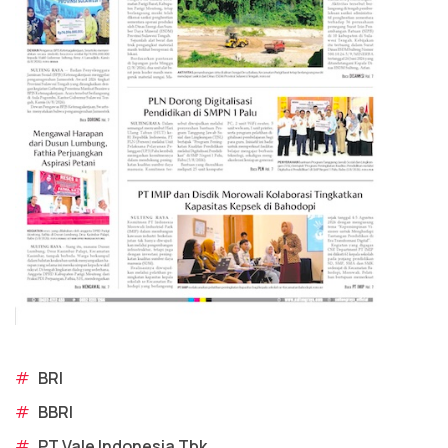
#
BRI
#
BBRI
#
PT Vale Indonesia Tbk