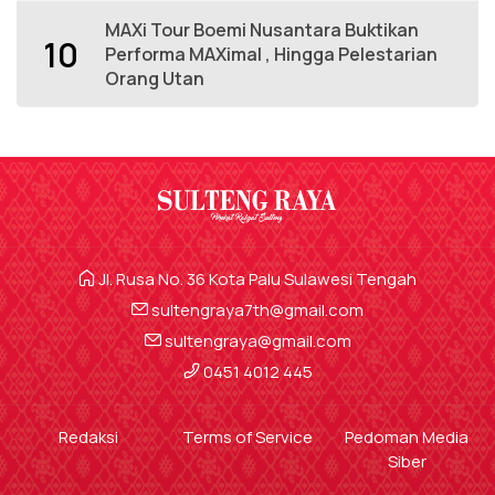
MAXi Tour Boemi Nusantara Buktikan
10
Performa MAXimal , Hingga Pelestarian
Orang Utan
Jl. Rusa No. 36 Kota Palu Sulawesi Tengah
sultengraya7th@gmail.com
sultengraya@gmail.com
0451 4012 445
Redaksi
Terms of Service
Pedoman Media
Siber