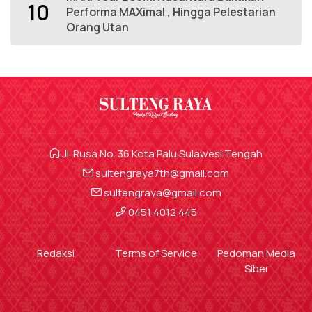
10
Performa MAXimal , Hingga Pelestarian
Orang Utan
Jl. Rusa No. 36 Kota Palu Sulawesi Tengah
sultengraya7th@gmail.com
sultengraya@gmail.com
0451 4012 445
Redaksi
Terms of Service
Pedoman Media
Siber