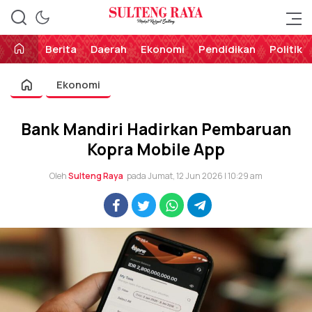
Perekat Rakyat Sulteng
Sulteng Raya
Berita
Daerah
Ekonomi
Pendidikan
Politik
Ekonomi
Bank Mandiri Hadirkan Pembaruan
Kopra Mobile App
Oleh
Sulteng Raya
pada Jumat, 12 Jun 2026 | 10:29 am