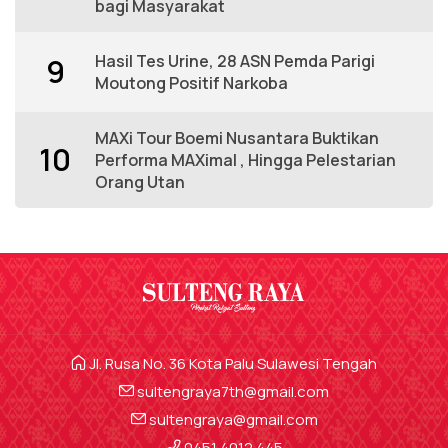
bagi Masyarakat
Hasil Tes Urine, 28 ASN Pemda Parigi
9
Moutong Positif Narkoba
MAXi Tour Boemi Nusantara Buktikan
10
Performa MAXimal , Hingga Pelestarian
Orang Utan
Jl. Rusa No. 36 Kota Palu Sulawesi Tengah
sultengraya7th@gmail.com
sultengraya@gmail.com
0451 4012 445