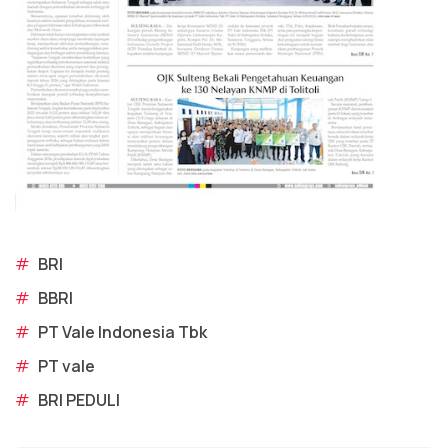
#
BRI
#
BBRI
#
PT Vale Indonesia Tbk
#
PT vale
#
BRI PEDULI