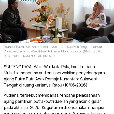
Founder Putra Putri Anak Remaja Nusantara Sulawesi Tengah, Januar
Christian, bertemu Wawali Imelda Liliana Muhidin, Rabu (10/06/2026).
FOTO PIKP DISKOMINFOSANTIK PALU
SULTENG RAYA- Wakil Wali Kota Palu, Imelda Liliana
Muhidin, menerima audiensi perwakilan penyelenggara
ajang Putra Putri Anak Remaja Nusantara Sulawesi
Tengah di ruang kerjanya, Rabu (10/06/2026).
Audiensi tersebut membahas rencana pelaksanaan
ajang pemilihan putra-putri daerah yang akan digelar
pada akhir Juli 2026. Kegiatan ini direncanakan menjadi
yang pertama kali diselenggarakan di Sulawesi Tengah