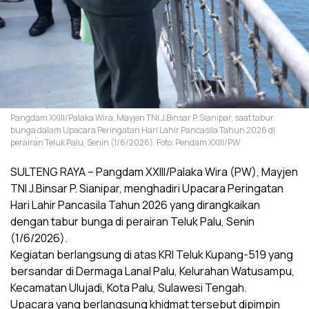
Pangdam XXIII/Palaka Wira, Mayjen TNI J.Binsar P. Sianipar, saat tabur
bunga dalam Upacara Peringatan Hari Lahir Pancasila Tahun 2026 di
perairan Teluk Palu, Senin (1/6/2026). Foto: Pendam XXIII/PW
SULTENG RAYA – Pangdam XXIII/Palaka Wira (PW), Mayjen
TNI J.Binsar P. Sianipar, menghadiri Upacara Peringatan
Hari Lahir Pancasila Tahun 2026 yang dirangkaikan
dengan tabur bunga di perairan Teluk Palu, Senin
(1/6/2026).
Kegiatan berlangsung di atas KRI Teluk Kupang-519 yang
bersandar di Dermaga Lanal Palu, Kelurahan Watusampu,
Kecamatan Ulujadi, Kota Palu, Sulawesi Tengah.
Upacara yang berlangsung khidmat tersebut dipimpin