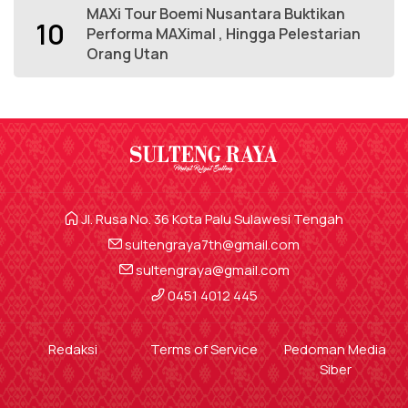
MAXi Tour Boemi Nusantara Buktikan
10
Performa MAXimal , Hingga Pelestarian
Orang Utan
Jl. Rusa No. 36 Kota Palu Sulawesi Tengah
sultengraya7th@gmail.com
sultengraya@gmail.com
0451 4012 445
Redaksi
Terms of Service
Pedoman Media
Siber