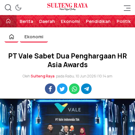
Perekat Rakyat Sulteng
Sulteng Raya
Berita
Daerah
Ekonomi
Pendidikan
Politik
Ekonomi
PT Vale Sabet Dua Penghargaan HR
Asia Awards
Oleh
Sulteng Raya
pada Rabu, 10 Jun 2026 | 10:14 am