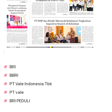
#
BRI
#
BBRI
#
PT Vale Indonesia Tbk
#
PT vale
#
BRI PEDULI