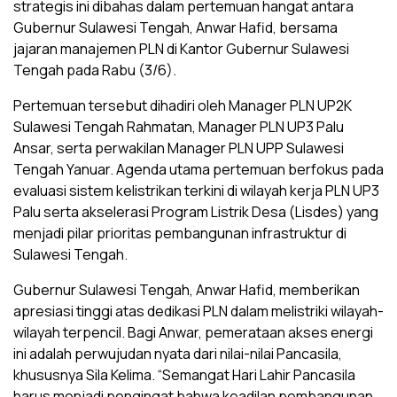
strategis ini dibahas dalam pertemuan hangat antara
Gubernur Sulawesi Tengah, Anwar Hafid, bersama
jajaran manajemen PLN di Kantor Gubernur Sulawesi
Tengah pada Rabu (3/6).
Pertemuan tersebut dihadiri oleh Manager PLN UP2K
Sulawesi Tengah Rahmatan, Manager PLN UP3 Palu
Ansar, serta perwakilan Manager PLN UPP Sulawesi
Tengah Yanuar. Agenda utama pertemuan berfokus pada
evaluasi sistem kelistrikan terkini di wilayah kerja PLN UP3
Palu serta akselerasi Program Listrik Desa (Lisdes) yang
menjadi pilar prioritas pembangunan infrastruktur di
Sulawesi Tengah.
Gubernur Sulawesi Tengah, Anwar Hafid, memberikan
apresiasi tinggi atas dedikasi PLN dalam melistriki wilayah-
wilayah terpencil. Bagi Anwar, pemerataan akses energi
ini adalah perwujudan nyata dari nilai-nilai Pancasila,
khususnya Sila Kelima. “Semangat Hari Lahir Pancasila
harus menjadi pengingat bahwa keadilan pembangunan