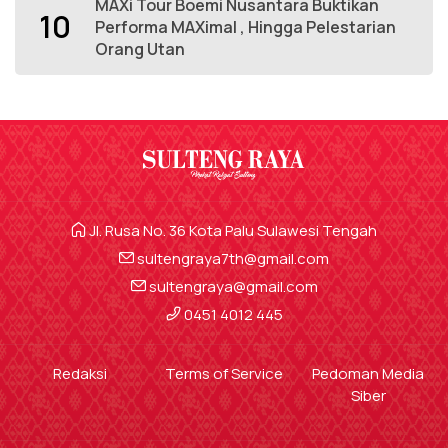
MAXi Tour Boemi Nusantara Buktikan
10
Performa MAXimal , Hingga Pelestarian
Orang Utan
Jl. Rusa No. 36 Kota Palu Sulawesi Tengah
sultengraya7th@gmail.com
sultengraya@gmail.com
0451 4012 445
Redaksi
Terms of Service
Pedoman Media
Siber