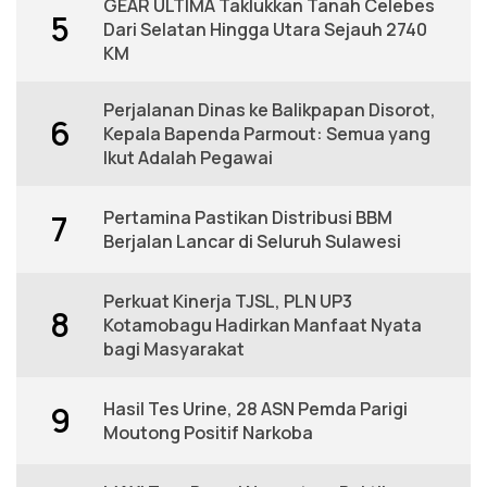
GEAR ULTIMA Taklukkan Tanah Celebes
5
Dari Selatan Hingga Utara Sejauh 2740
KM
Perjalanan Dinas ke Balikpapan Disorot,
6
Kepala Bapenda Parmout: Semua yang
Ikut Adalah Pegawai
Pertamina Pastikan Distribusi BBM
7
Berjalan Lancar di Seluruh Sulawesi
Perkuat Kinerja TJSL, PLN UP3
8
Kotamobagu Hadirkan Manfaat Nyata
bagi Masyarakat
Hasil Tes Urine, 28 ASN Pemda Parigi
9
Moutong Positif Narkoba