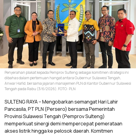
Penyerahan plakat kepada Pemprov Sulteng sebagai komitmen strategis ini
dibahas dalam pertemuan hangat antara Gubernur Sulawesi Tengah,
Anwar Hafid, bersama jajaran manajemen PLN di Kantor Gubernur Sulawesi
Tengah pada Rabu (3/6/2026). FOTO : PLN
SULTENG RAYA – Mengobarkan semangat Hari Lahir
Pancasila, PT PLN (Persero) bersama Pemerintah
Provinsi Sulawesi Tengah (Pemprov Sulteng)
memperkuat sinergi demi mempercepat pemerataan
akses listrik hingga ke pelosok daerah. Komitmen