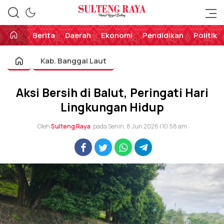
Perekat Rakyat Sulteng
Sulteng Raya
Berita
Daerah
Ekonomi
Pendidikan
Politik
Kab. Banggai Laut
Aksi Bersih di Balut, Peringati Hari
Lingkungan Hidup
Oleh
Sulteng Raya
pada Senin, 8 Jun 2026 | 10:58 am