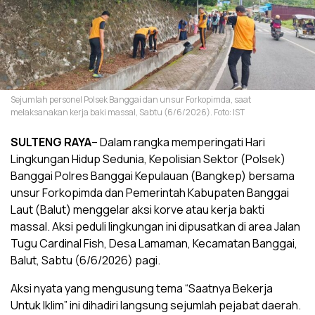
Sejumlah personel Polsek Banggai dan unsur Forkopimda, saat
melaksanakan kerja baki massal, Sabtu (6/6/2026). Foto: IST
SULTENG RAYA
– Dalam rangka memperingati Hari
Lingkungan Hidup Sedunia, Kepolisian Sektor (Polsek)
Banggai Polres Banggai Kepulauan (Bangkep) bersama
unsur Forkopimda dan Pemerintah Kabupaten Banggai
Laut (Balut) menggelar aksi korve atau kerja bakti
massal. Aksi peduli lingkungan ini dipusatkan di area Jalan
Tugu Cardinal Fish, Desa Lamaman, Kecamatan Banggai,
Balut, Sabtu (6/6/2026) pagi.
Aksi nyata yang mengusung tema “Saatnya Bekerja
Untuk Iklim” ini dihadiri langsung sejumlah pejabat daerah.