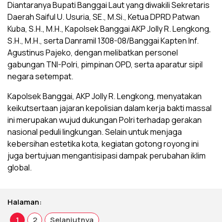
Diantaranya Bupati Banggai Laut yang diwakili Sekretaris
Daerah Saiful U. Usuria, SE., M.Si., Ketua DPRD Patwan
Kuba, S.H., M.H., Kapolsek Banggai AKP Jolly R. Lengkong,
S.H., M.H., serta Danramil 1308-08/Banggai Kapten Inf.
Agustinus Pajeko, dengan melibatkan personel
gabungan TNI-Polri, pimpinan OPD, serta aparatur sipil
negara setempat.
Kapolsek Banggai, AKP Jolly R. Lengkong, menyatakan
keikutsertaan jajaran kepolisian dalam kerja bakti massal
ini merupakan wujud dukungan Polri terhadap gerakan
nasional peduli lingkungan. Selain untuk menjaga
kebersihan estetika kota, kegiatan gotong royong ini
juga bertujuan mengantisipasi dampak perubahan iklim
global.
Halaman:
1
2
Selanjutnya