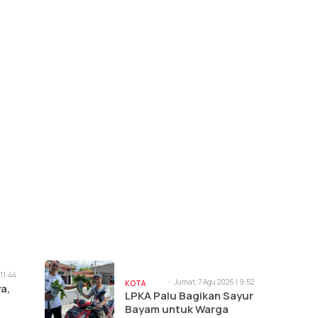
 11:44
Jumat, 7 Agu 2026 | 9:52
KOTA
a,
am
LPKA Palu Bagikan Sayur
PALU
Bayam untuk Warga