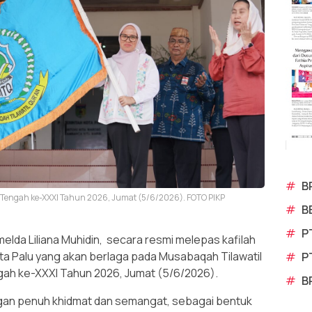
#
B
i Tengah ke-XXXI Tahun 2026, Jumat (5/6/2026). FOTO PIKP
#
B
#
P
melda Liliana Muhidin, secara resmi melepas kafilah
ta Palu yang akan berlaga pada Musabaqah Tilawatil
#
P
ngah ke-XXXI Tahun 2026, Jumat (5/6/2026).
#
B
gan penuh khidmat dan semangat, sebagai bentuk