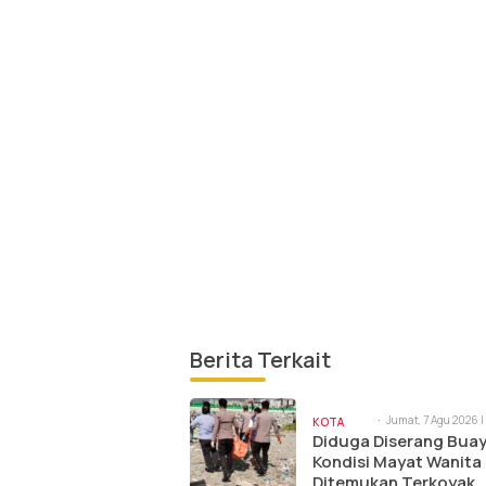
Berita Terkait
Jumat, 7 Agu 2026 |
KOTA
am
Diduga Diserang Buay
PALU
Kondisi Mayat Wanita
Ditemukan Terkoyak