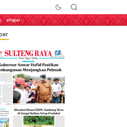
i
ePaper
per