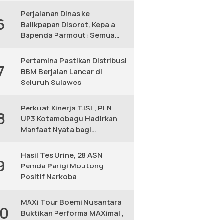
Perjalanan Dinas ke
6
Balikpapan Disorot, Kepala
Bapenda Parmout: Semua
yang Ikut Adalah Pegawai
Pertamina Pastikan Distribusi
7
BBM Berjalan Lancar di
Seluruh Sulawesi
Perkuat Kinerja TJSL, PLN
8
UP3 Kotamobagu Hadirkan
Manfaat Nyata bagi
Masyarakat
Hasil Tes Urine, 28 ASN
9
Pemda Parigi Moutong
Positif Narkoba
MAXi Tour Boemi Nusantara
10
Buktikan Performa MAXimal ,