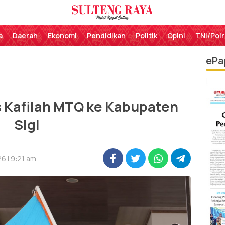
Perekat Rakyat Sulteng
Sulteng Raya
a
Daerah
Ekonomi
Pendidikan
Politik
Opini
TNI/Polr
ePa
 Kafilah MTQ ke Kabupaten
Sigi
6 | 9:21 am