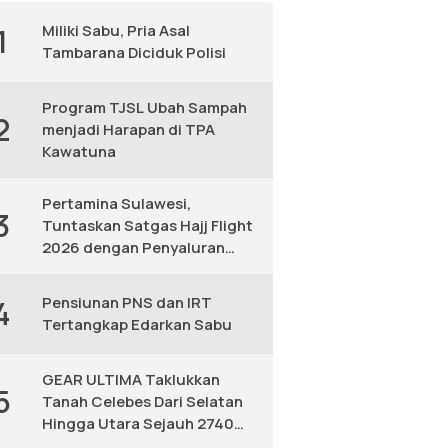
Miliki Sabu, Pria Asal
1
Tambarana Diciduk Polisi
Program TJSL Ubah Sampah
2
menjadi Harapan di TPA
Kawatuna
Pertamina Sulawesi,
3
Tuntaskan Satgas Hajj Flight
2026 dengan Penyaluran
Avtur Andal
Pensiunan PNS dan IRT
4
Tertangkap Edarkan Sabu
GEAR ULTIMA Taklukkan
5
Tanah Celebes Dari Selatan
Hingga Utara Sejauh 2740
KM