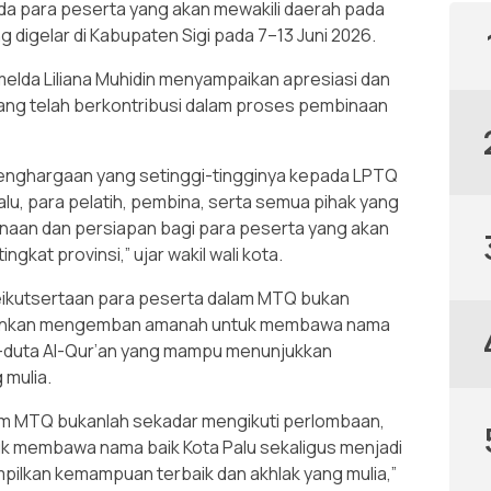
a para peserta yang akan mewakili daerah pada
 digelar di Kabupaten Sigi pada 7–13 Juni 2026.
melda Liliana Muhidin menyampaikan apresiasi dan
ang telah berkontribusi dalam proses pembinaan
enghargaan yang setinggi-tingginya kepada LPTQ
lu, para pelatih, pembina, serta semua pihak yang
naan dan persiapan bagi para peserta yang akan
gkat provinsi,” ujar wakil wali kota.
eikutsertaan para peserta dalam MTQ bukan
lainkan mengemban amanah untuk membawa nama
ta-duta Al-Qur’an yang mampu menunjukkan
 mulia.
am MTQ bukanlah sekadar mengikuti perlombaan,
k membawa nama baik Kota Palu sekaligus menjadi
pilkan kemampuan terbaik dan akhlak yang mulia,”