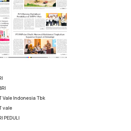
RI
BRI
T Vale Indonesia Tbk
T vale
RI PEDULI