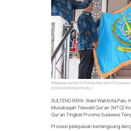
Pelepasan kafilah MTQ Kota Palu ke MTQ Sulawes
DISKOMINFOSANTIK PALU
SULTENG RAYA- Wakil Wali Kota Palu, I
Musabaqah Tilawatil Qur’an (MTQ) Ko
Qur’an Tingkat Provinsi Sulawesi Te
Prosesi pelepasan berlangsung den