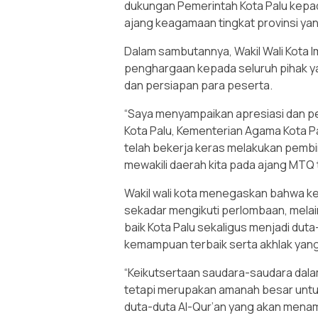
dukungan Pemerintah Kota Palu kepad
ajang keagamaan tingkat provinsi yang
Dalam sambutannya, Wakil Wali Kota I
penghargaan kepada seluruh pihak y
dan persiapan para peserta.
“Saya menyampaikan apresiasi dan p
Kota Palu, Kementerian Agama Kota Pa
telah bekerja keras melakukan pembi
mewakili daerah kita pada ajang MTQ tin
Wakil wali kota menegaskan bahwa k
sekadar mengikuti perlombaan, me
baik Kota Palu sekaligus menjadi du
kemampuan terbaik serta akhlak yang
“Keikutsertaan saudara-saudara dal
tetapi merupakan amanah besar untu
duta-duta Al-Qur’an yang akan menam