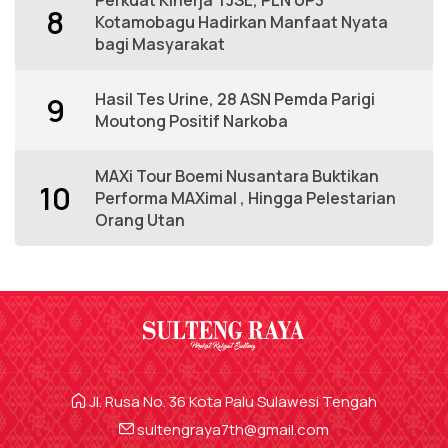
Perkuat Kinerja TJSL, PLN UP3
8
Kotamobagu Hadirkan Manfaat Nyata
bagi Masyarakat
Hasil Tes Urine, 28 ASN Pemda Parigi
9
Moutong Positif Narkoba
MAXi Tour Boemi Nusantara Buktikan
10
Performa MAXimal , Hingga Pelestarian
Orang Utan
Jl. Rusa No. 36 Kota Palu Sulawesi Tengah
sultengraya7th@gmail.com