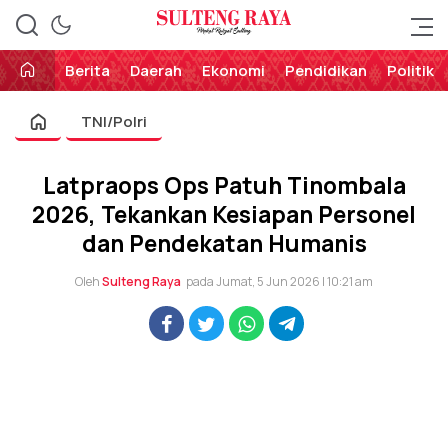
Perekat Rakyat Sulteng
Sulteng Raya
Berita
Daerah
Ekonomi
Pendidikan
Politik
TNI/Polri
Latpraops Ops Patuh Tinombala
2026, Tekankan Kesiapan Personel
dan Pendekatan Humanis
Oleh
Sulteng Raya
pada Jumat, 5 Jun 2026 | 10:21 am