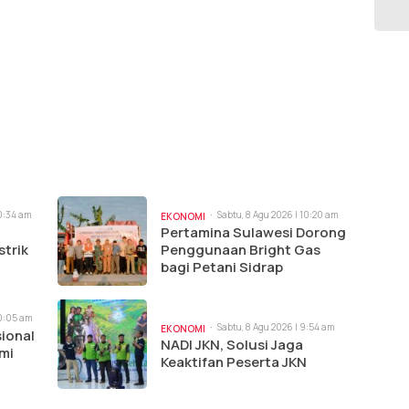
10:34 am
Sabtu, 8 Agu 2026 | 10:20 am
EKONOMI
Pertamina Sulawesi Dorong
strik
Penggunaan Bright Gas
bagi Petani Sidrap
10:05 am
Sabtu, 8 Agu 2026 | 9:54 am
EKONOMI
ional
NADI JKN, Solusi Jaga
mi
Keaktifan Peserta JKN