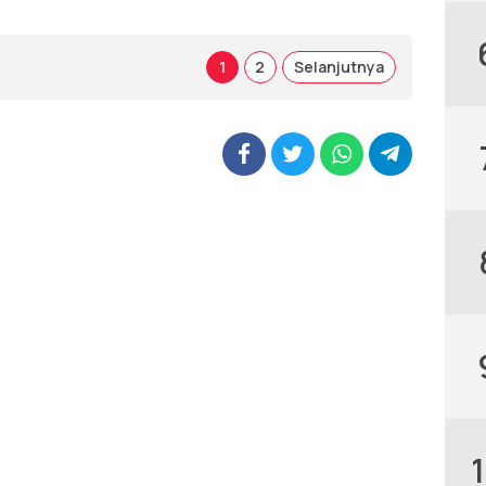
1
2
Selanjutnya