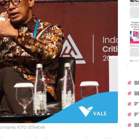
#
B
#
B
#
P
#
P
#
B
us Irmanto. FOTO: ISTIMEWA