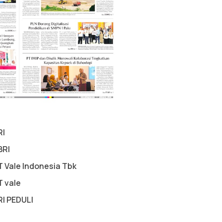
RI
BRI
T Vale Indonesia Tbk
T vale
RI PEDULI