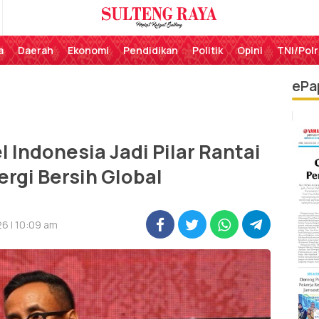
Perekat Rakyat Sulteng
Sulteng Raya
a
Daerah
Ekonomi
Pendidikan
Politik
Opini
TNI/Polr
ePa
l Indonesia Jadi Pilar Rantai
rgi Bersih Global
6 | 10:09 am