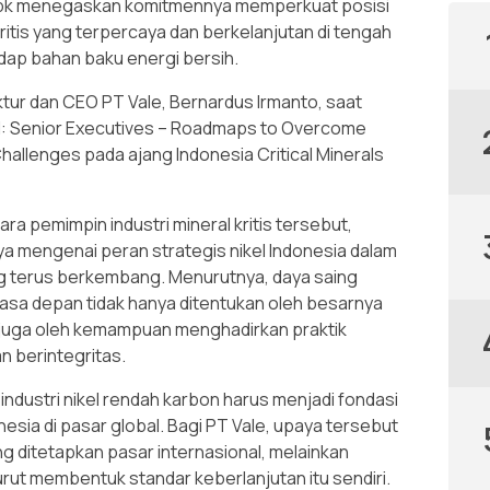
Tbk menegaskan komitmennya memperkuat posisi
itis yang terpercaya dan berkelanjutan di tengah
ap bahan baku energi bersih.
tur dan CEO PT Vale, Bernardus Irmanto, saat
l: Senior Executives – Roadmaps to Overcome
allenges pada ajang Indonesia Critical Minerals
 pemimpin industri mineral kritis tersebut,
mengenai peran strategis nikel Indonesia dalam
ang terus berkembang. Menurutnya, daya saing
masa depan tidak hanya ditentukan oleh besarnya
pi juga oleh kemampuan menghadirkan praktik
 berintegritas.
ustri nikel rendah karbon harus menjadi fondasi
sia di pasar global. Bagi PT Vale, upaya tersebut
 ditetapkan pasar internasional, melainkan
rut membentuk standar keberlanjutan itu sendiri.