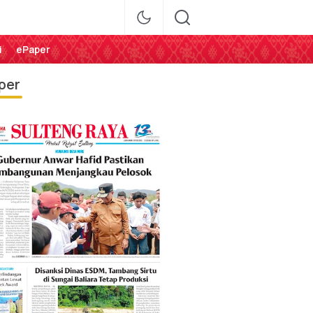
i
ePaper
per