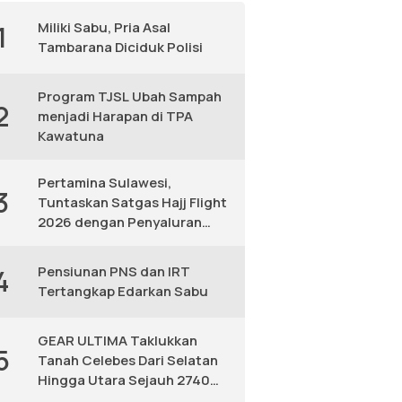
Miliki Sabu, Pria Asal
1
Tambarana Diciduk Polisi
Program TJSL Ubah Sampah
2
menjadi Harapan di TPA
Kawatuna
Pertamina Sulawesi,
3
Tuntaskan Satgas Hajj Flight
2026 dengan Penyaluran
Avtur Andal
Pensiunan PNS dan IRT
4
Tertangkap Edarkan Sabu
GEAR ULTIMA Taklukkan
5
Tanah Celebes Dari Selatan
Hingga Utara Sejauh 2740
KM