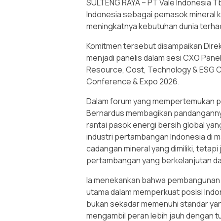
SULTENG RAYA – PT Vale Indonesia 
Indonesia sebagai pemasok mineral kr
meningkatnya kebutuhan dunia terhad
Komitmen tersebut disampaikan Direk
menjadi panelis dalam sesi CXO Pane
Resource, Cost, Technology & ESG Ch
Conference & Expo 2026.
Dalam forum yang mempertemukan para
Bernardus membagikan pandangannya 
rantai pasok energi bersih global y
industri pertambangan Indonesia di 
cadangan mineral yang dimiliki, teta
pertambangan yang berkelanjutan dan
Ia menekankan bahwa pembangunan ind
utama dalam memperkuat posisi Indone
bukan sekadar memenuhi standar yang
mengambil peran lebih jauh dengan tu