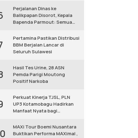
Perjalanan Dinas ke
6
Balikpapan Disorot, Kepala
Bapenda Parmout: Semua
yang Ikut Adalah Pegawai
Pertamina Pastikan Distribusi
7
BBM Berjalan Lancar di
Seluruh Sulawesi
Hasil Tes Urine, 28 ASN
8
Pemda Parigi Moutong
Positif Narkoba
Perkuat Kinerja TJSL, PLN
9
UP3 Kotamobagu Hadirkan
Manfaat Nyata bagi
Masyarakat
MAXi Tour Boemi Nusantara
10
Buktikan Performa MAXimal ,