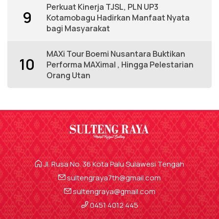
Perkuat Kinerja TJSL, PLN UP3
9
Kotamobagu Hadirkan Manfaat Nyata
bagi Masyarakat
MAXi Tour Boemi Nusantara Buktikan
10
Performa MAXimal , Hingga Pelestarian
Orang Utan
Jl. Rusa No. 36 Kota Palu Sulawesi Tengah
sultengraya7th@gmail.com
sultengraya@gmail.com
0451 4012 445