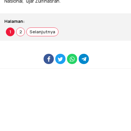
Nasional,” ujar Zulfinasran.
Halaman:
1
2
Selanjutnya