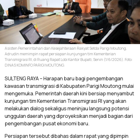
Asisten Pemerintahan dan Kesejahteraan Rakyat Setda Parigi Moutong,
Adrudin memimpin rapat persiapan kunjungan tim Kementerian
Transmigrasi RI, di Ruang Rapat Lobi Kantor Bupati, Senin (1/6/2026). Foto:
DINAS KOMINFO PARIGI MOUTONG.
SULTENG RAYA – Harapan baru bagi pengembangan
kawasan transmigrasi di Kabupaten Parigi Moutong mulai
mengemuka. Pemerintah daerah kini bersiap menyambut
kunjungan tim Kementerian Transmigrasi RI yang akan
melakukan dialog sekaligus meninjau langsung potensi
unggulan daerah yang diproyeksikan menjadi bagian dari
pengembangan pusat ekonomi baru.
Persiapan tersebut dibahas dalam rapat yang dipimpin