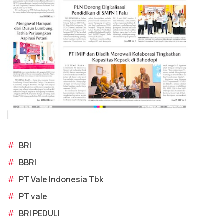
#
BRI
#
BBRI
#
PT Vale Indonesia Tbk
#
PT vale
#
BRI PEDULI