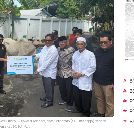
#
B
#
B
#
P
#
P
#
B
awesi Utara, Sulawesi Tengah, dan Gorontalo (Suluttenggo) secara
arakat. FOTO: PLN