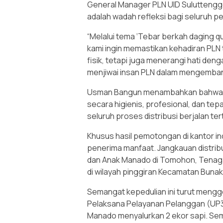
General Manager PLN UID Sulutteng
adalah wadah refleksi bagi seluruh 
“Melalui tema ‘Tebar berkah daging q
kami ingin memastikan kehadiran PLN
fisik, tetapi juga menerangi hati de
menjiwai insan PLN dalam mengemban
Usman Bangun menambahkan bahwa pen
secara higienis, profesional, dan tep
seluruh proses distribusi berjalan te
Khusus hasil pemotongan di kantor in
penerima manfaat. Jangkauan distrib
dan Anak Manado di Tomohon, Tenaga 
di wilayah pinggiran Kecamatan Bunak
Semangat kepedulian ini turut mengge
Pelaksana Pelayanan Pelanggan (UP3).
Manado menyalurkan 2 ekor sapi. Sem