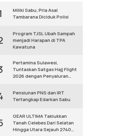
Miliki Sabu, Pria Asal
1
Tambarana Diciduk Polisi
Program TJSL Ubah Sampah
2
menjadi Harapan di TPA
Kawatuna
Pertamina Sulawesi,
3
Tuntaskan Satgas Hajj Flight
2026 dengan Penyaluran
Avtur Andal
Pensiunan PNS dan IRT
4
Tertangkap Edarkan Sabu
GEAR ULTIMA Taklukkan
5
Tanah Celebes Dari Selatan
Hingga Utara Sejauh 2740