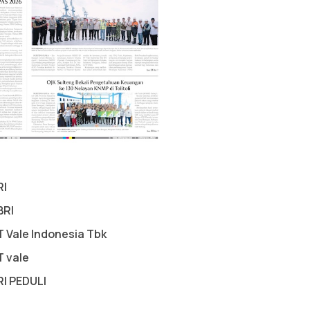
RI
BRI
T Vale Indonesia Tbk
T vale
RI PEDULI