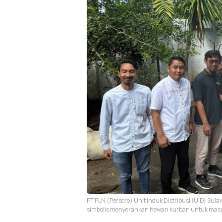
PT PLN (Persero) Unit Induk Distribusi (UID) Sul
simbolis menyerahkan hewan kurban untuk masy