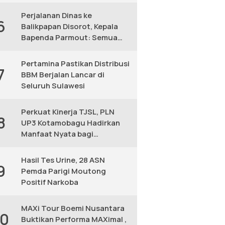
KM
Perjalanan Dinas ke
6
Balikpapan Disorot, Kepala
Bapenda Parmout: Semua
yang Ikut Adalah Pegawai
Pertamina Pastikan Distribusi
7
BBM Berjalan Lancar di
Seluruh Sulawesi
Perkuat Kinerja TJSL, PLN
8
UP3 Kotamobagu Hadirkan
Manfaat Nyata bagi
Masyarakat
Hasil Tes Urine, 28 ASN
9
Pemda Parigi Moutong
Positif Narkoba
MAXi Tour Boemi Nusantara
10
Buktikan Performa MAXimal ,