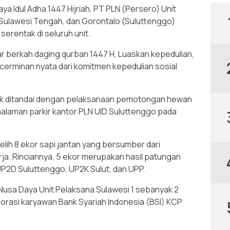
a Idul Adha 1447 Hijriah, PT PLN (Persero) Unit
a, Sulawesi Tengah, dan Gorontalo (Suluttenggo)
erentak di seluruh unit.
berkah daging qurban 1447 H, Luaskan kepedulian,
i cerminan nyata dari komitmen kepedulian sosial
nduk ditandai dengan pelaksanaan pemotongan hewan
halaman parkir kantor PLN UID Suluttenggo pada
belih 8 ekor sapi jantan yang bersumber dari
rja. Rinciannya, 5 ekor merupakan hasil patungan
, UP2D Suluttenggo, UP2K Sulut, dan UPP.
N Nusa Daya Unit Pelaksana Sulawesi 1 sebanyak 2
laborasi karyawan Bank Syariah Indonesia (BSI) KCP