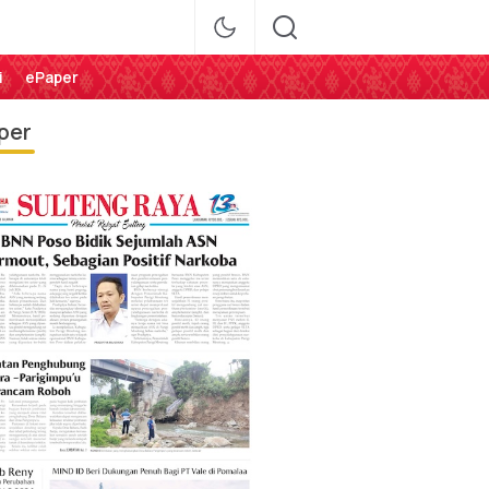
i
ePaper
per