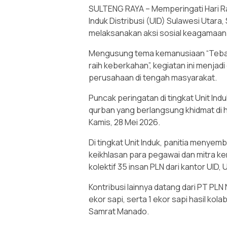
SULTENG RAYA – Memperingati Hari Ray
Induk Distribusi (UID) Sulawesi Utar
melaksanakan aksi sosial keagamaan s
Mengusung tema kemanusiaan “Tebar 
raih keberkahan”, kegiatan ini menjad
perusahaan di tengah masyarakat.
Puncak peringatan di tingkat Unit I
qurban yang berlangsung khidmat di 
Kamis, 28 Mei 2026.
Di tingkat Unit Induk, panitia menyem
keikhlasan para pegawai dan mitra ke
kolektif 35 insan PLN dari kantor UID
Kontribusi lainnya datang dari PT PL
ekor sapi, serta 1 ekor sapi hasil ko
Samrat Manado.