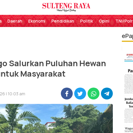
Perekat Rakyat Sulteng
Sulteng Raya
a
Daerah
Ekonomi
Pendidikan
Politik
Opini
TNI/Polr
ePa
go Salurkan Puluhan Hewan
untuk Masyarakat
26 | 10:03 am