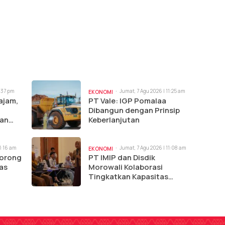
1:37 pm
Jumat, 7 Agu 2026 | 11:25 am
EKONOMI
ajam,
PT Vale: IGP Pomalaa
Dibangun dengan Prinsip
han
Keberlanjutan
11:16 am
Jumat, 7 Agu 2026 | 11:08 am
EKONOMI
Dorong
PT IMIP dan Disdik
as
Morowali Kolaborasi
Tingkatkan Kapasitas
Kepsek di Bahodopi