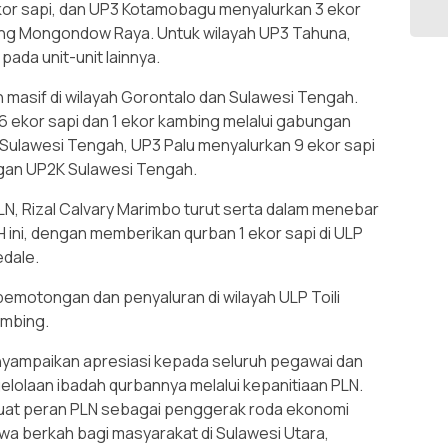
kor sapi, dan UP3 Kotamobagu menyalurkan 3 ekor
aang Mongondow Raya. Untuk wilayah UP3 Tahuna,
pada unit-unit lainnya.
 masif di wilayah Gorontalo dan Sulawesi Tengah.
 ekor sapi dan 1 ekor kambing melalui gabungan
Sulawesi Tengah, UP3 Palu menyalurkan 9 ekor sapi
ngan UP2K Sulawesi Tengah.
, Rizal Calvary Marimbo turut serta dalam menebar
 ini, dengan memberikan qurban 1 ekor sapi di ULP
edale.
pemotongan dan penyaluran di wilayah ULP Toili
ambing.
yampaikan apresiasi kepada seluruh pegawai dan
lolaan ibadah qurbannya melalui kepanitiaan PLN.
kuat peran PLN sebagai penggerak roda ekonomi
wa berkah bagi masyarakat di Sulawesi Utara,