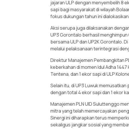
jajaran ULP dengan menyembelih 8 e
sapi bagi masyarakat di wilayah Bol
fokus dukungan tahun ini dialokasikan 
Aksi serupa juga dilaksanakan dengan
UP3 Gorontalo berhasil menghimpun 6
bersama ULP dan UP2K Gorontalo. Di 
melalui pelaksanaan terintegrasi de
Direktur Manajemen Pembangkitan PLN
keberkahan di momen Idul Adha 1447 H
Tentena, dan 1 ekor sapi di ULP Kolon
Selain itu, di UP3 Luwuk memusatkan 
dengan total 4 ekor sapi dan 1 ekor k
Manajemen PLN UID Suluttenggo men
mitra yang telah memercayakan penge
Sinergi ini diharapkan terus memper
sekaligus jangkar sosial yang memba