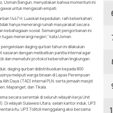
go, Usman Bangun, menyatakan bahwa momentum ini
pegawai untuk mengasah empati.
urban 1447 H, Luaskan kepedulian, raih keberkahan’,
 tidak hanya menerangi rumah masyarakat secara
ngan kebahagiaan sosial. Semangat pengorbanan ini
 tugas menerangi negeri,” kata Usman.
gelolaan daging qurban tahun ini dilakukan
at sasaran dengan melibatkan panitia internal agar
rtib dan mematuhi protokol kebersihan lingkungan.
duk, daging qurban didistribusikan kepada 800
usinya meliputi warga binaan di Lapas Perempuan
Alih Daya (TAD) internal PLN, serta jemaah masjid
en, Mapanget, dan Tikala.
ma secara serentak di seluruh wilayah kerja Unit
 Di wilayah Sulawesi Utara, selain kantor induk, UP3
entara itu, UP3 Tolitoli menggalang aksi bersama