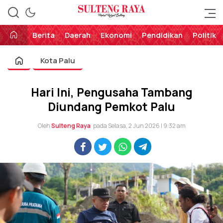
Perekat Rakyat Sulteng
Sulteng Raya
Berita
Daerah
Ekonomi
Pendidikan
Politik
Kota Palu
Hari Ini, Pengusaha Tambang
Diundang Pemkot Palu
Oleh
Sulteng Raya
pada Selasa, 2 Jun 2026 | 9:32 am