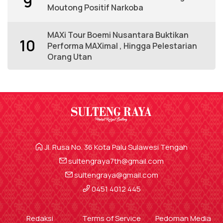
9
Moutong Positif Narkoba
MAXi Tour Boemi Nusantara Buktikan
10
Performa MAXimal , Hingga Pelestarian
Orang Utan
Jl. Rusa No. 36 Kota Palu Sulawesi Tengah
sultengraya7th@gmail.com
sultengraya@gmail.com
0451 4012 445
Redaksi
Terms of Service
Pedoman Media