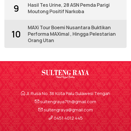
Hasil Tes Urine, 28 ASN Pemda Parigi
9
Moutong Positif Narkoba
MAXi Tour Boemi Nusantara Buktikan
10
Performa MAXimal , Hingga Pelestarian
Orang Utan
Jl. Rusa No. 36 Kota Palu Sulawesi Tengah
sultengraya7th@gmail.com
sultengraya@gmail.com
0451 4012 445