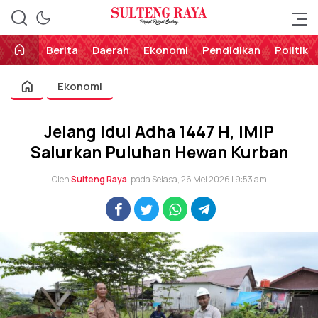
Perekat Rakyat Sulteng
Sulteng Raya
Berita
Daerah
Ekonomi
Pendidikan
Politik
Ekonomi
Jelang Idul Adha 1447 H, IMIP
Salurkan Puluhan Hewan Kurban
Oleh
Sulteng Raya
pada Selasa, 26 Mei 2026 | 9:53 am