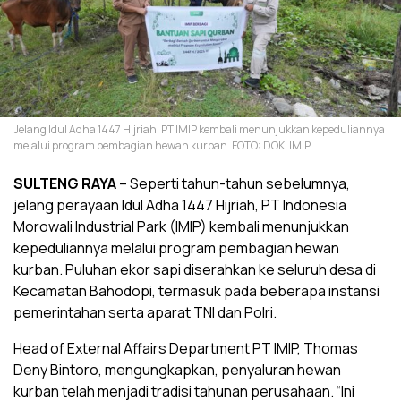
Jelang Idul Adha 1447 Hijriah, PT IMIP kembali menunjukkan kepeduliannya
melalui program pembagian hewan kurban. FOTO: DOK. IMIP
SULTENG RAYA
– Seperti tahun-tahun sebelumnya,
jelang perayaan Idul Adha 1447 Hijriah, PT Indonesia
Morowali Industrial Park (IMIP) kembali menunjukkan
kepeduliannya melalui program pembagian hewan
kurban. Puluhan ekor sapi diserahkan ke seluruh desa di
Kecamatan Bahodopi, termasuk pada beberapa instansi
pemerintahan serta aparat TNI dan Polri.
Head of External Affairs Department PT IMIP, Thomas
Deny Bintoro, mengungkapkan, penyaluran hewan
kurban telah menjadi tradisi tahunan perusahaan. “Ini