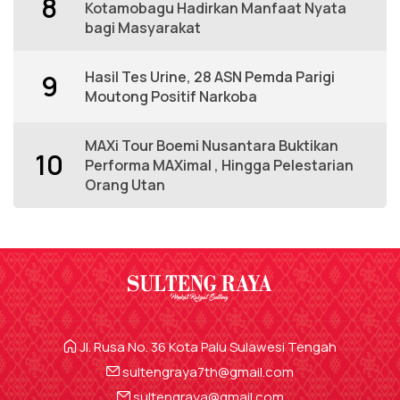
8
Kotamobagu Hadirkan Manfaat Nyata
bagi Masyarakat
Hasil Tes Urine, 28 ASN Pemda Parigi
9
Moutong Positif Narkoba
MAXi Tour Boemi Nusantara Buktikan
10
Performa MAXimal , Hingga Pelestarian
Orang Utan
Jl. Rusa No. 36 Kota Palu Sulawesi Tengah
sultengraya7th@gmail.com
sultengraya@gmail.com