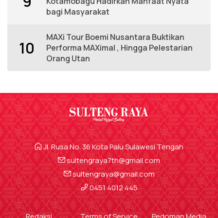
9
Kotamobagu Hadirkan Manfaat Nyata
bagi Masyarakat
MAXi Tour Boemi Nusantara Buktikan
10
Performa MAXimal , Hingga Pelestarian
Orang Utan
Jl. Rusa No. 36 Kota Palu Sulawesi Tengah
sultengraya7th@gmail.com
sultengraya@gmail.com
0451 4012 445
Redaksi
Terms of Service
Pedoman Media