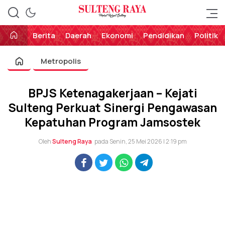
Perekat Rakyat Sulteng
Sulteng Raya
Berita
Daerah
Ekonomi
Pendidikan
Politik
Metropolis
BPJS Ketenagakerjaan – Kejati
Sulteng Perkuat Sinergi Pengawasan
Kepatuhan Program Jamsostek
Oleh
Sulteng Raya
pada Senin, 25 Mei 2026 | 2:19 pm