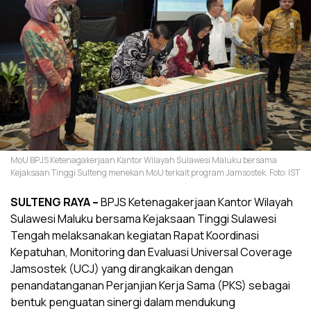
MoU BPJS Ketenagakerjaan Kantor Wilayah Sulawesi Maluku bersama
Kejaksaan Tinggi Sulteng menekan MoU terkait program Jamsostek. Foto: IST
SULTENG RAYA –
BPJS Ketenagakerjaan Kantor Wilayah
Sulawesi Maluku bersama Kejaksaan Tinggi Sulawesi
Tengah melaksanakan kegiatan Rapat Koordinasi
Kepatuhan, Monitoring dan Evaluasi Universal Coverage
Jamsostek (UCJ) yang dirangkaikan dengan
penandatanganan Perjanjian Kerja Sama (PKS) sebagai
bentuk penguatan sinergi dalam mendukung