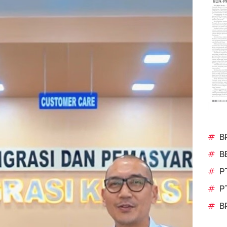
#
B
#
B
#
P
#
P
#
B