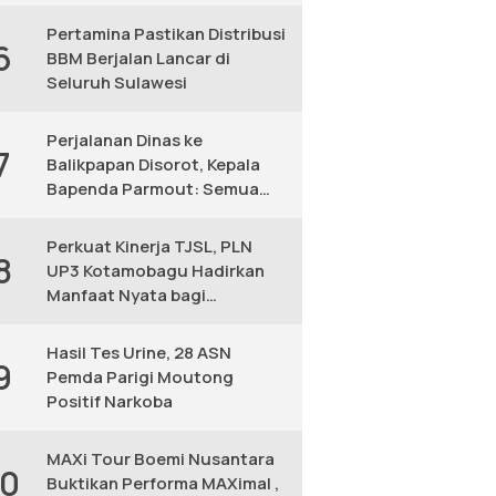
KM
Pertamina Pastikan Distribusi
6
BBM Berjalan Lancar di
Seluruh Sulawesi
Perjalanan Dinas ke
7
Balikpapan Disorot, Kepala
Bapenda Parmout: Semua
yang Ikut Adalah Pegawai
Perkuat Kinerja TJSL, PLN
8
UP3 Kotamobagu Hadirkan
Manfaat Nyata bagi
Masyarakat
Hasil Tes Urine, 28 ASN
9
Pemda Parigi Moutong
Positif Narkoba
MAXi Tour Boemi Nusantara
10
Buktikan Performa MAXimal ,