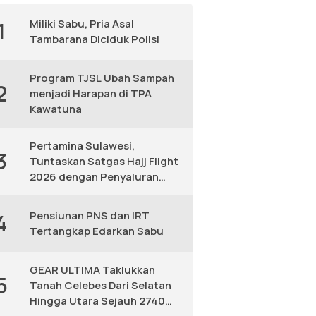
Miliki Sabu, Pria Asal
1
Tambarana Diciduk Polisi
Program TJSL Ubah Sampah
2
menjadi Harapan di TPA
Kawatuna
Pertamina Sulawesi,
3
Tuntaskan Satgas Hajj Flight
2026 dengan Penyaluran
Avtur Andal
Pensiunan PNS dan IRT
4
Tertangkap Edarkan Sabu
GEAR ULTIMA Taklukkan
5
Tanah Celebes Dari Selatan
Hingga Utara Sejauh 2740