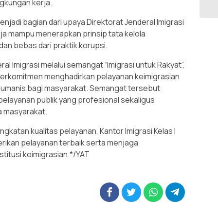
ngkungan kerja.
enjadi bagian dari upaya Direktorat Jenderal Imigrasi
ja mampu menerapkan prinsip tata kelola
an bebas dari praktik korupsi.
al Imigrasi melalui semangat “Imigrasi untuk Rakyat”,
us berkomitmen menghadirkan pelayanan keimigrasian
 humanis bagi masyarakat. Semangat tersebut
elayanan publik yang profesional sekaligus
a masyarakat.
ngkatan kualitas pelayanan, Kantor Imigrasi Kelas I
rikan pelayanan terbaik serta menjaga
titusi keimigrasian.*/YAT