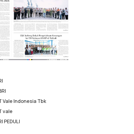
RI
BRI
T Vale Indonesia Tbk
T vale
RI PEDULI