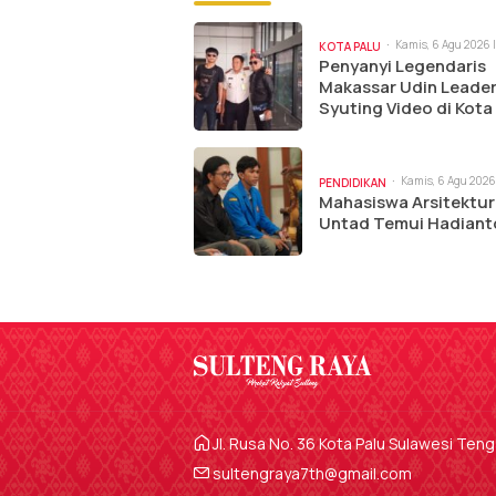
Kamis, 6 Agu 2026 |
KOTA PALU
Penyanyi Legendaris
Makassar Udin Leade
Syuting Video di Kota
Kamis, 6 Agu 2026 
PENDIDIKAN
am
Mahasiswa Arsitektur
Untad Temui Hadiant
Jl. Rusa No. 36 Kota Palu Sulawesi Ten
sultengraya7th@gmail.com