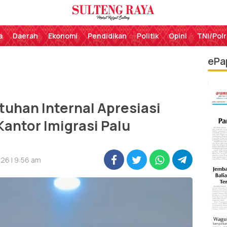
Perekat Rakyat Sulteng
Sulteng Raya
a
Daerah
Ekonomi
Pendidikan
Politik
Opini
TNI/Polr
ePa
tuhan Internal Apresiasi
antor Imigrasi Palu
26 | 9:56 am