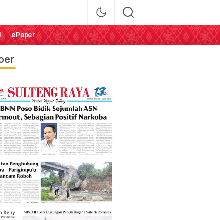
i
ePaper
per