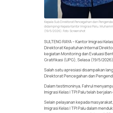
Kepala Sub Direktorat Pencegahan dan Pengendal
didampingi Kepala Kantor Imigrasi Palu, Muhammad
(19/5/2026). Foto: Screenshot
SULTENG RAYA – Kantor Imigrasi Kelas I
Direktorat Kepatuhan Internal Direkt
kegiatan Monitoring dan Evaluasi Ben
Gratifikasi (UPG), Selasa (19/5/2026)
Salah satu apresiasi disampaikan lan
Direktorat Pencegahan dan Pengendal
Dalam testimoninya, Fahrul menyampa
Imigrasi Kelas I TPI Palu telah berjala
Selain pelayanan kepada masyarakat, 
Imigrasi Kelas I TPI Palu dalam mendu