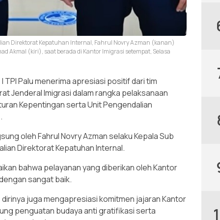
ian Direktorat Kepatuhan Internal, Fahrul Novry Azman (kanan)
 Akmal (kiri), saat berada di Kantor Imigrasi setempat, Selasa
 TPI Palu menerima apresiasi positif dari tim
orat Jenderal Imigrasi dalam rangka pelaksanaan
turan Kepentingan serta Unit Pengendalian
.
gsung oleh Fahrul Novry Azman selaku Kepala Sub
ian Direktorat Kepatuhan Internal.
ikan bahwa pelayanan yang diberikan oleh Kantor
n dengan sangat baik.
dirinya juga mengapresiasi komitmen jajaran Kantor
kung penguatan budaya anti gratifikasi serta