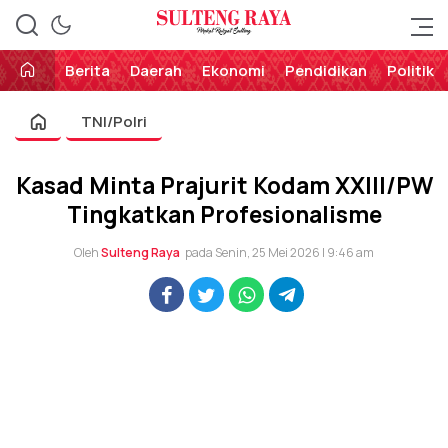
Perekat Rakyat Sulteng
Sulteng Raya
Berita
Daerah
Ekonomi
Pendidikan
Politik
TNI/Polri
Kasad Minta Prajurit Kodam XXIII/PW
Tingkatkan Profesionalisme
Oleh
Sulteng Raya
pada Senin, 25 Mei 2026 | 9:46 am