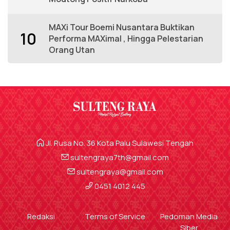
MAXi Tour Boemi Nusantara Buktikan
10
Performa MAXimal , Hingga Pelestarian
Orang Utan
Jl. Rusa No. 36 Kota Palu Sulawesi Tengah
sultengraya7th@gmail.com
sultengraya@gmail.com
0451 4012 445
Redaksi
Terms of Service
Pedoman Media
Siber