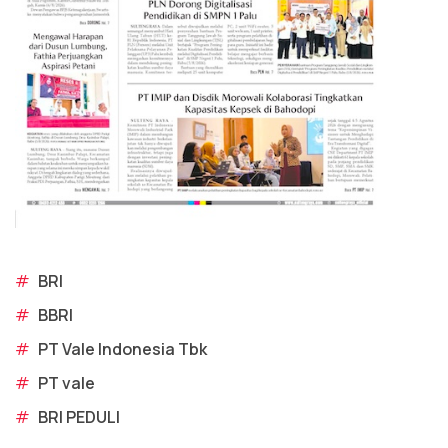
#
BRI
#
BBRI
#
PT Vale Indonesia Tbk
#
PT vale
#
BRI PEDULI