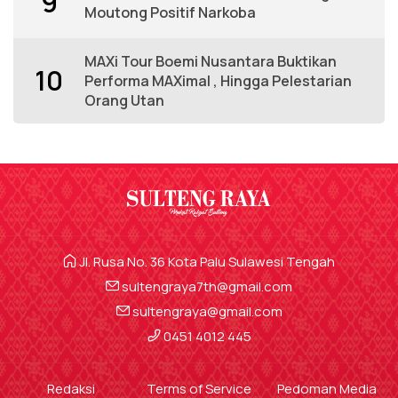
9
Moutong Positif Narkoba
MAXi Tour Boemi Nusantara Buktikan
10
Performa MAXimal , Hingga Pelestarian
Orang Utan
Jl. Rusa No. 36 Kota Palu Sulawesi Tengah
sultengraya7th@gmail.com
sultengraya@gmail.com
0451 4012 445
Redaksi
Terms of Service
Pedoman Media