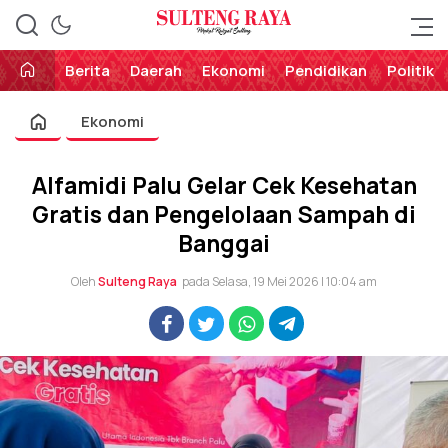
Perekat Rakyat Sulteng
Sulteng Raya
Berita
Daerah
Ekonomi
Pendidikan
Politik
Ekonomi
Alfamidi Palu Gelar Cek Kesehatan
Gratis dan Pengelolaan Sampah di
Banggai
Oleh
Sulteng Raya
pada Selasa, 19 Mei 2026 | 10:04 am