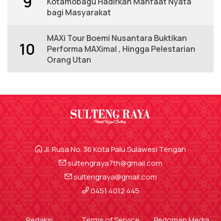
9
Kotamobagu Hadirkan Manfaat Nyata
bagi Masyarakat
MAXi Tour Boemi Nusantara Buktikan
10
Performa MAXimal , Hingga Pelestarian
Orang Utan
Jl. Rusa No. 36 Kota Palu Sulawesi Tengah
sultengraya7th@gmail.com
sultengraya@gmail.com
0451 4012 445
Redaksi
Terms of Service
Pedoman Media