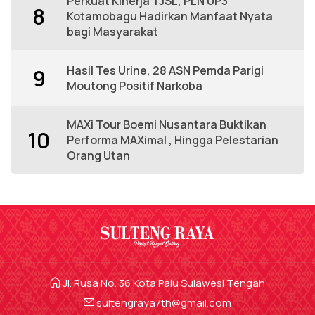
Perkuat Kinerja TJSL, PLN UP3
8
Kotamobagu Hadirkan Manfaat Nyata
bagi Masyarakat
Hasil Tes Urine, 28 ASN Pemda Parigi
9
Moutong Positif Narkoba
MAXi Tour Boemi Nusantara Buktikan
10
Performa MAXimal , Hingga Pelestarian
Orang Utan
Jl. Rusa No. 36 Kota Palu Sulawesi Tengah
sultengraya7th@gmail.com