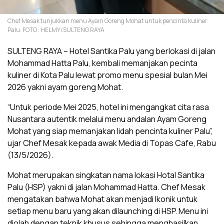
Chef Mesak tunjukkan menu Ayam Goreng Mohat untuk pencinta kuliner
Palu. FOTO : HELMY/SULTENG RAYA
SULTENG RAYA – Hotel Santika Palu yang berlokasi di jalan
Mohammad Hatta Palu, kembali memanjakan pecinta
kuliner di Kota Palu lewat promo menu spesial bulan Mei
2026 yakni ayam goreng Mohat.
“Untuk periode Mei 2025, hotel ini mengangkat cita rasa
Nusantara autentik melalui menu andalan Ayam Goreng
Mohat yang siap memanjakan lidah pencinta kuliner Palu”,
ujar Chef Mesak kepada awak Media di Topas Cafe, Rabu
(13/5/2026).
Mohat merupakan singkatan nama lokasi Hotal Santika
Palu (HSP) yakni di jalan Mohammad Hatta. Chef Mesak
mengatakan bahwa Mohat akan menjadi Ikonik untuk
setiap menu baru yang akan dilaunching di HSP. Menu ini
diolah dengan teknik khusus sehingga menghasilkan