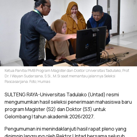
Ketua Panitia PMB Program Magister dan Doktor Universitas Tadulako, Prof.
Dr. I Wayan Sudarsana, S.Si., M.Si saat memantau jalannya Seleksi
Pascasarjana. Foto; Humas
SULTENG RAYA-Universitas Tadulako (Untad) resmi
mengumumkan hasil seleksi penerimaan mahasiswa baru
program Magister (S2) dan Doktor (S3) untuk
Gelombang I tahun akademik 2026/2027.
Pengumuman ini menindaklanjuti hasil rapat pleno yang
dipimpin langsung oleh Rektor Untad bersama seluruh