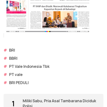
#
BRI
#
BBRI
#
PT Vale Indonesia Tbk
#
PT vale
#
BRI PEDULI
Miliki Sabu, Pria Asal Tambarana Diciduk
1
Polisi